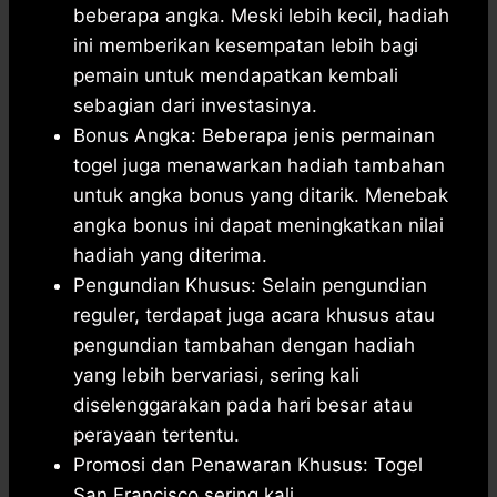
beberapa angka. Meski lebih kecil, hadiah
ini memberikan kesempatan lebih bagi
pemain untuk mendapatkan kembali
sebagian dari investasinya.
Bonus Angka: Beberapa jenis permainan
togel juga menawarkan hadiah tambahan
untuk angka bonus yang ditarik. Menebak
angka bonus ini dapat meningkatkan nilai
hadiah yang diterima.
Pengundian Khusus: Selain pengundian
reguler, terdapat juga acara khusus atau
pengundian tambahan dengan hadiah
yang lebih bervariasi, sering kali
diselenggarakan pada hari besar atau
perayaan tertentu.
Promosi dan Penawaran Khusus: Togel
San Francisco sering kali