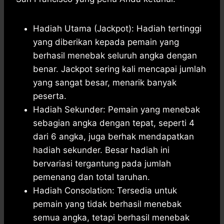
Hadiah Utama (Jackpot): Hadiah tertinggi
yang diberikan kepada pemain yang
berhasil menebak seluruh angka dengan
benar. Jackpot sering kali mencapai jumlah
yang sangat besar, menarik banyak
peserta.
Hadiah Sekunder: Pemain yang menebak
sebagian angka dengan tepat, seperti 4
dari 6 angka, juga berhak mendapatkan
hadiah sekunder. Besar hadiah ini
bervariasi tergantung pada jumlah
pemenang dan total taruhan.
Hadiah Consolation: Tersedia untuk
pemain yang tidak berhasil menebak
semua angka, tetapi berhasil menebak