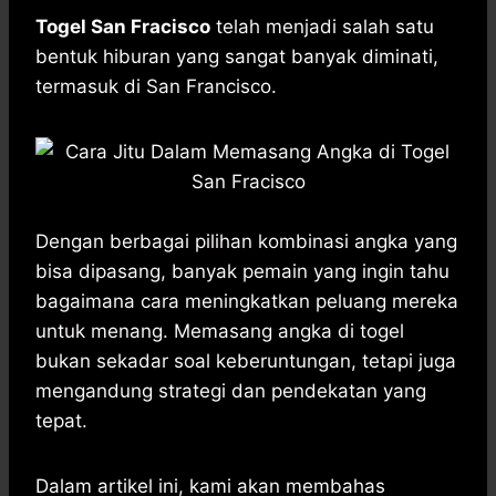
h
a
e
e
k
i
a
c
s
l
y
n
Togel San Fracisco
telah menjadi salah satu
t
e
s
e
p
e
bentuk hiburan yang sangat banyak diminati,
s
b
e
g
e
termasuk di San Francisco.
A
o
n
r
p
o
g
a
p
k
e
m
r
Dengan berbagai pilihan kombinasi angka yang
bisa dipasang, banyak pemain yang ingin tahu
bagaimana cara meningkatkan peluang mereka
untuk menang. Memasang angka di togel
bukan sekadar soal keberuntungan, tetapi juga
mengandung strategi dan pendekatan yang
tepat.
Dalam artikel ini, kami akan membahas