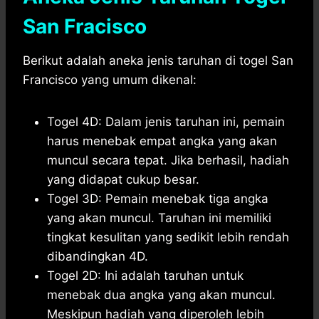
San Fracisco
Berikut adalah aneka jenis taruhan di togel San
Francisco yang umum dikenal:
Togel 4D: Dalam jenis taruhan ini, pemain
harus menebak empat angka yang akan
muncul secara tepat. Jika berhasil, hadiah
yang didapat cukup besar.
Togel 3D: Pemain menebak tiga angka
yang akan muncul. Taruhan ini memiliki
tingkat kesulitan yang sedikit lebih rendah
dibandingkan 4D.
Togel 2D: Ini adalah taruhan untuk
menebak dua angka yang akan muncul.
Meskipun hadiah yang diperoleh lebih