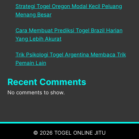
Strategi Togel Oregon Modal Kecil Peluang
Menang Besar
Cara Membuat Prediksi Togel Brazil Harian
Yang Lebih Akurat
Trik Psikologi Togel Argentina Membaca Trik
Pemain Lain
Recent Comments
No comments to show.
© 2026
TOGEL ONLINE JITU