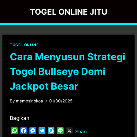
Skip
TOGEL ONLINE JITU
to
content
TOGEL ONLINE
Cara Menyusun Strategi
Togel Bullseye Demi
Jackpot Besar
By
mempsinokoa
01/30/2025
Bagikan
W
F
M
T
S
L
X
Share