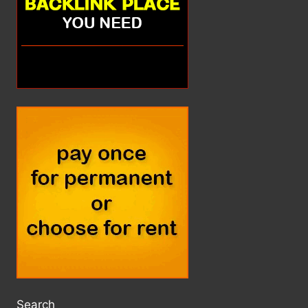
Search