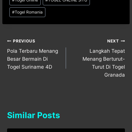
#
Togel Online
#
TOGEL ONLINE JITU
#
Togel Romania
Post
PREVIOUS
NEXT
Pola Terbaru Menang
Langkah Tepat
navigation
Besar Bermain Di
Menang Berturut-
Togel Suriname 4D
Turut Di Togel
Granada
Similar Posts