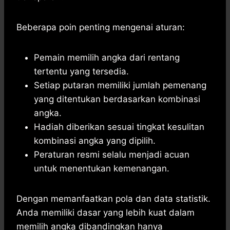
Beberapa poin penting mengenai aturan:
Pemain memilih angka dari rentang
tertentu yang tersedia.
Setiap putaran memiliki jumlah pemenang
yang ditentukan berdasarkan kombinasi
angka.
Hadiah diberikan sesuai tingkat kesulitan
kombinasi angka yang dipilih.
Peraturan resmi selalu menjadi acuan
untuk menentukan kemenangan.
Dengan memanfaatkan pola dan data statistik.
Anda memiliki dasar yang lebih kuat dalam
memilih angka dibandingkan hanya