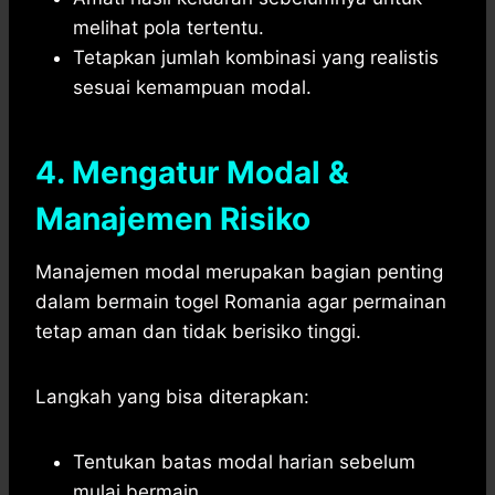
melihat pola tertentu.
Tetapkan jumlah kombinasi yang realistis
sesuai kemampuan modal.
4. Mengatur Modal &
Manajemen Risiko
Manajemen modal merupakan bagian penting
dalam bermain togel Romania agar permainan
tetap aman dan tidak berisiko tinggi.
Langkah yang bisa diterapkan:
Tentukan batas modal harian sebelum
mulai bermain.