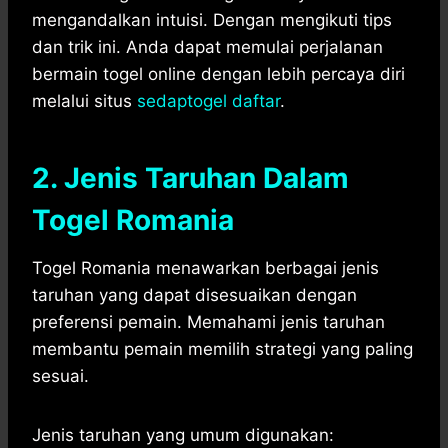
mengandalkan intuisi. Dengan mengikuti tips
dan trik ini. Anda dapat memulai perjalanan
bermain togel online dengan lebih percaya diri
melalui situs
sedaptogel daftar
.
2. Jenis Taruhan Dalam
Togel Romania
Togel Romania menawarkan berbagai jenis
taruhan yang dapat disesuaikan dengan
preferensi pemain. Memahami jenis taruhan
membantu pemain memilih strategi yang paling
sesuai.
Jenis taruhan yang umum digunakan: