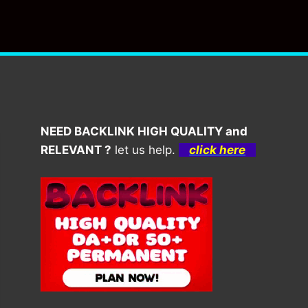
NEED BACKLINK HIGH QUALITY and
RELEVANT ?
let us help.
click here