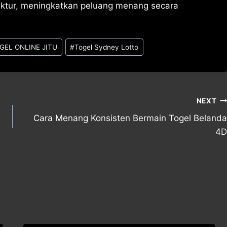
uktur, meningkatkan peluang menang secara
GEL ONLINE JITU
#
Togel Sydney Lotto
NEXT
Cara Menang Konsisten Bermain Togel Belanda
4D