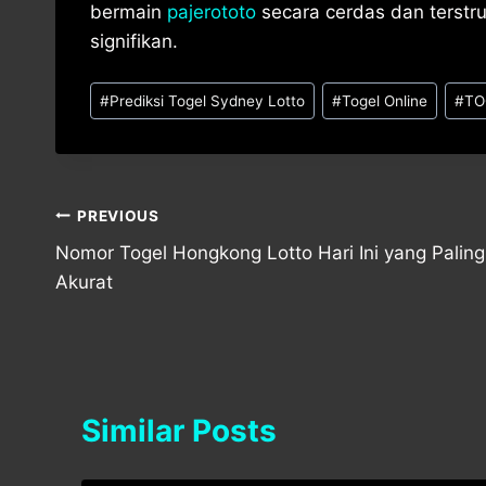
bermain
pajerototo
secara cerdas dan terstr
signifikan.
Post
#
Prediksi Togel Sydney Lotto
#
Togel Online
#
TO
Tags:
Post
PREVIOUS
Nomor Togel Hongkong Lotto Hari Ini yang Paling
navigation
Akurat
Similar Posts