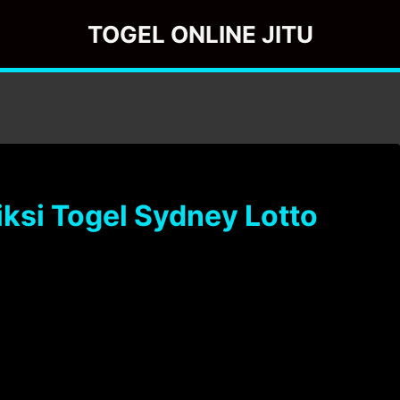
TOGEL ONLINE JITU
ksi Togel Sydney Lotto