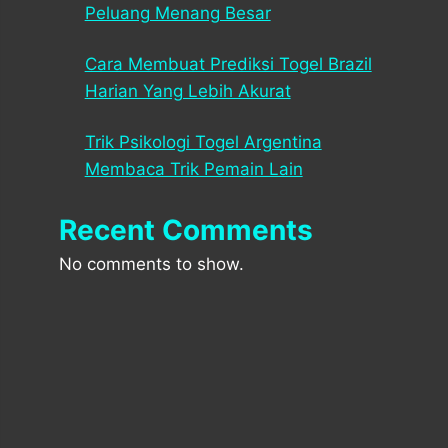
Peluang Menang Besar
Cara Membuat Prediksi Togel Brazil
Harian Yang Lebih Akurat
Trik Psikologi Togel Argentina
Membaca Trik Pemain Lain
Recent Comments
No comments to show.