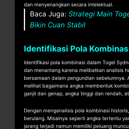
dan menyenangkan secara intelektual.
Baca Juga:
Strategi Main Toge
Bikin Cuan Stabil
Identifikasi Pola Kombinas
Identifikasi pola kombinasi dalam Togel Sydn
dan menantang karena melibatkan analisis 
bersamaan dalam pengundian sebelumnya. Ali
melihat bagaimana angka membentuk kombinas
ganjil dan genap, angka tinggi dan rendah, 
Dengan menganalisis pola kombinasi histori
berulang. Misalnya seperti angka tertentu y
jarang terjadi namun memiliki peluang muncul 