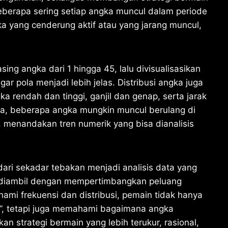
eberapa sering setiap angka muncul dalam periode
ka yang cenderung aktif atau yang jarang muncul,
ing angka dari 1 hingga 45, lalu divisualisasikan
gar pola menjadi lebih jelas. Distribusi angka juga
rendah dan tinggi, ganjil dan genap, serta jarak
a, beberapa angka mungkin muncul berulang di
 menandakan tren numerik yang bisa dianalisis
ri sekadar tebakan menjadi analisis data yang
an diambil dengan mempertimbangkan peluang
mi frekuensi dan distribusi, pemain tidak hanya
l”, tetapi juga memahami bagaimana angka
 strategi bermain yang lebih terukur, rasional,