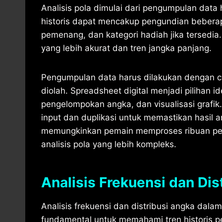
Analisis pola dimulai dari pengumpulan data 
historis dapat mencakup pengundian beberap
pemenang, dan kategori hadiah jika tersedia
yang lebih akurat dan tren jangka panjang.
Pengumpulan data harus dilakukan dengan 
diolah. Spreadsheet digital menjadi pilihan 
pengelompokan angka, dan visualisasi grafik.
input dan duplikasi untuk memastikan hasil an
memungkinkan pemain memproses ribuan pen
analisis pola yang lebih kompleks.
Analisis Frekuensi dan Dis
Analisis frekuensi dan distribusi angka dal
fundamental untuk memahami tren historis 