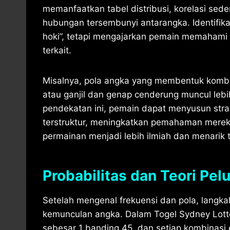
memanfaatkan tabel distribusi, korelasi sed
hubungan tersembunyi antarangka. Identifik
hoki”, tetapi mengajarkan pemain memahami 
terkait.
Misalnya, pola angka yang membentuk kombi
atau ganjil dan genap cenderung muncul leb
pendekatan ini, pemain dapat menyusun strat
terstruktur, meningkatkan pemahaman merek
permainan menjadi lebih ilmiah dan menari
Probabilitas dan Teori Pel
Setelah mengenal frekuensi dan pola, langk
kemunculan angka. Dalam Togel Sydney Lotto
sebesar 1 banding 45, dan setiap kombinasi 