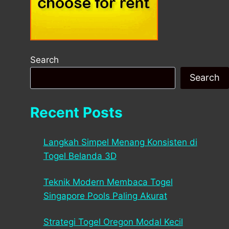
Search
Search
Recent Posts
Langkah Simpel Menang Konsisten di
Togel Belanda 3D
Teknik Modern Membaca Togel
Singapore Pools Paling Akurat
Strategi Togel Oregon Modal Kecil