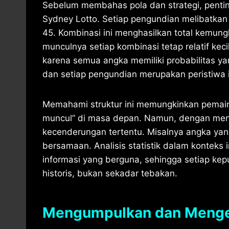
Sebelum membahas pola dan strategi, penti
Sydney Lotto. Setiap pengundian melibatkan 
45. Kombinasi ini menghasilkan total kemun
munculnya setiap kombinasi tetap relatif keci
karena semua angka memiliki probabilitas y
dan setiap pengundian merupakan peristiwa
Memahami struktur ini memungkinkan pemain
muncul” di masa depan. Namun, dengan menga
kecenderungan tertentu. Misalnya angka yan
bersamaan. Analisis statistik dalam konteks
informasi yang berguna, sehingga setiap kep
historis, bukan sekadar tebakan.
Mengumpulkan dan Mengelo