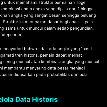
ng untuk memahami struktur permainan Togel
kombinasi enam angka yang dipilih dari 1 hingga
gkinan angka yang sangat besar, sehingga peluang
l. Struktur ini merupakan dasar bagi analisis pola
ang sama untuk muncul dalam setiap pengundian,
 independen.
 menyadari bahwa tidak ada angka yang “pasti
mati tren historis, pemain dapat melihat
g sering muncul atau kombinasi angka yang muncul
 ini membantu menyaring data besar menjadi
utusan didasarkan pada probabilitas dan pola
la Data Historis