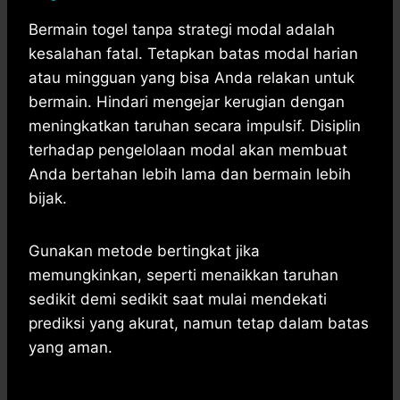
Bermain togel tanpa strategi modal adalah
kesalahan fatal. Tetapkan batas modal harian
atau mingguan yang bisa Anda relakan untuk
bermain. Hindari mengejar kerugian dengan
meningkatkan taruhan secara impulsif. Disiplin
terhadap pengelolaan modal akan membuat
Anda bertahan lebih lama dan bermain lebih
bijak.
Gunakan metode bertingkat jika
memungkinkan, seperti menaikkan taruhan
sedikit demi sedikit saat mulai mendekati
prediksi yang akurat, namun tetap dalam batas
yang aman.