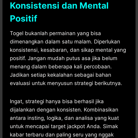
Konsistensi dan Mental
Positif
Togel bukanlah permainan yang bisa
dimenangkan dalam satu malam. Diperlukan
konsistensi, kesabaran, dan sikap mental yang
positif. Jangan mudah putus asa jika belum
menang dalam beberapa kali percobaan.
Jadikan setiap kekalahan sebagai bahan
evaluasi untuk menyusun strategi berikutnya.
Ingat, strategi hanya bisa berhasil jika
dijalankan dengan konsisten. Kombinasikan
antara insting, logika, dan analisa yang kuat
untuk mencapai target jackpot Anda. Simak
kabar terbaru dan paling seru yang nggak