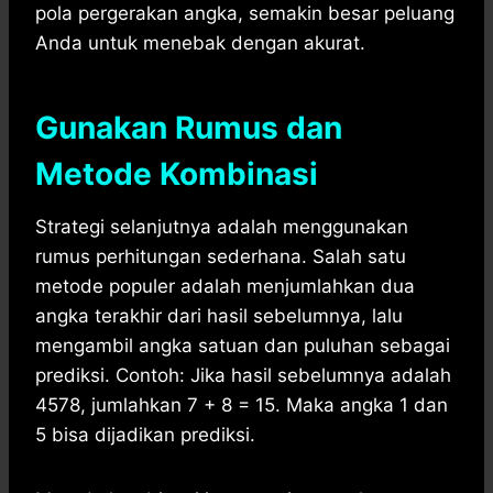
pola pergerakan angka, semakin besar peluang
Anda untuk menebak dengan akurat.
Gunakan Rumus dan
Metode Kombinasi
Strategi selanjutnya adalah menggunakan
rumus perhitungan sederhana. Salah satu
metode populer adalah menjumlahkan dua
angka terakhir dari hasil sebelumnya, lalu
mengambil angka satuan dan puluhan sebagai
prediksi. Contoh: Jika hasil sebelumnya adalah
4578, jumlahkan 7 + 8 = 15. Maka angka 1 dan
5 bisa dijadikan prediksi.