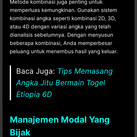
Metode kombinasi juga penting untuk
memperluas kemungkinan. Gunakan sistem
kombinasi angka seperti kombinasi 2D, 3D,
atau 4D dengan variasi angka yang telah
dianalisis sebelumnya. Dengan menyusun
beberapa kombinasi, Anda memperbesar
peluang untuk menembus hasil yang keluar.
Baca Juga:
Tips Memasang
Angka Jitu Bermain Togel
Etiopia 6D
Manajemen Modal Yang
Bijak