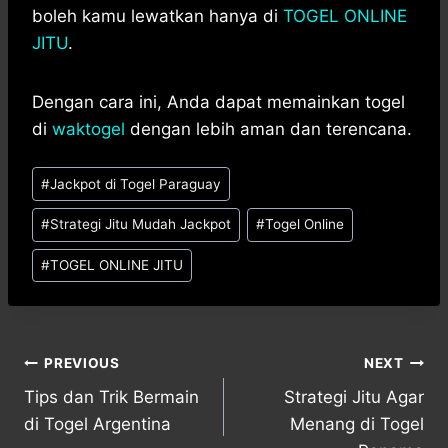
boleh kamu lewatkan hanya di
TOGEL ONLINE
JITU
.
Dengan cara ini, Anda dapat memainkan togel
di
waktogel
dengan lebih aman dan terencana.
Post
#
Jackpot di Togel Paraguay
Tags:
#
Strategi Jitu Mudah Jackpot
#
Togel Online
#
TOGEL ONLINE JITU
Post
PREVIOUS
NEXT
Tips dan Trik Bermain
Strategi Jitu Agar
navigation
di Togel Argentina
Menang di Togel