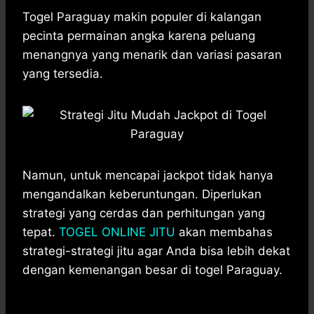
h
a
e
e
k
i
a
c
s
l
y
n
Togel Paraguay makin populer di kalangan
t
e
s
e
p
e
pecinta permainan angka karena peluang
s
b
e
g
e
menangnya yang menarik dan variasi pasaran
A
o
n
r
yang tersedia.
p
o
g
a
p
k
e
m
r
Namun, untuk mencapai jackpot tidak hanya
mengandalkan keberuntungan. Diperlukan
strategi yang cerdas dan perhitungan yang
tepat.
TOGEL ONLINE JITU
akan membahas
strategi-strategi jitu agar Anda bisa lebih dekat
dengan kemenangan besar di togel Paraguay.