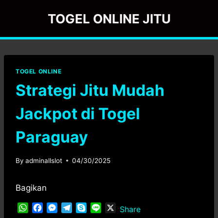
Skip
TOGEL ONLINE JITU
to
content
TOGEL ONLINE
Strategi Jitu Mudah
Jackpot di Togel
Paraguay
By
adminallslot
04/30/2025
Bagikan
W
F
M
T
S
L
X
Share