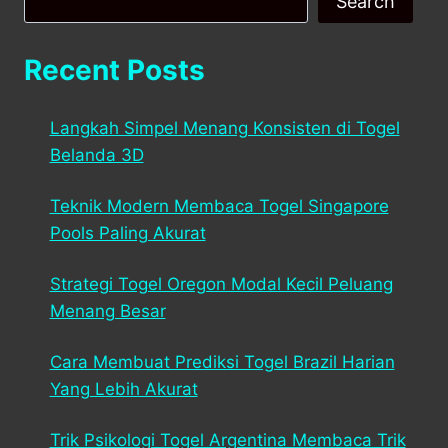
Search
Recent Posts
Langkah Simpel Menang Konsisten di Togel
Belanda 3D
Teknik Modern Membaca Togel Singapore
Pools Paling Akurat
Strategi Togel Oregon Modal Kecil Peluang
Menang Besar
Cara Membuat Prediksi Togel Brazil Harian
Yang Lebih Akurat
Trik Psikologi Togel Argentina Membaca Trik