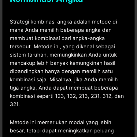
Strategi kombinasi angka adalah metode di
mana Anda memilih beberapa angka dan
membuat kombinasi dari angka-angka
tersebut. Metode ini, yang dikenal sebagai
sistem taruhan, memungkinkan Anda untuk
mencakup lebih banyak kemungkinan hasil
dibandingkan hanya dengan memilih satu
kombinasi saja. Misalnya, jika Anda memilih
tiga angka, Anda dapat membuat beberapa
kombinasi seperti 123, 132, 213, 231, 312, dan
321.
Metode ini memerlukan modal yang lebih
besar, tetapi dapat meningkatkan peluang