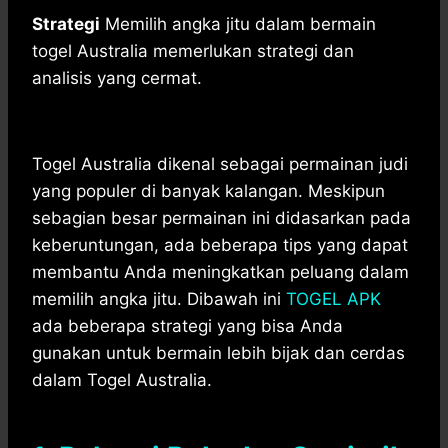
h
a
e
e
k
i
a
c
s
l
y
n
Strategi
​Memilih angka jitu dalam bermain
t
e
s
e
p
e
togel Australia memerlukan strategi dan
s
b
e
g
e
analisis yang cermat.
A
o
n
r
p
o
g
a
p
k
e
m
r
Togel Australia dikenal sebagai permainan judi
yang populer di banyak kalangan. Meskipun
sebagian besar permainan ini didasarkan pada
keberuntungan, ada beberapa tips yang dapat
membantu Anda meningkatkan peluang dalam
memilih angka jitu. Dibawah ini
TOGEL APK
ada beberapa strategi yang bisa Anda
gunakan untuk bermain lebih bijak dan cerdas
dalam Togel Australia.