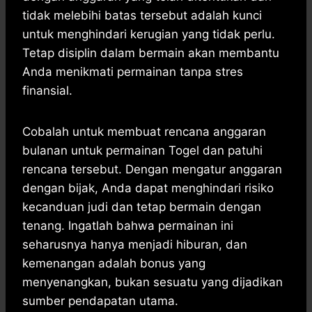
tidak melebihi batas tersebut adalah kunci
untuk menghindari kerugian yang tidak perlu.
Tetap disiplin dalam bermain akan membantu
Anda menikmati permainan tanpa stres
finansial.
Cobalah untuk membuat rencana anggaran
bulanan untuk permainan Togel dan patuhi
rencana tersebut. Dengan mengatur anggaran
dengan bijak, Anda dapat menghindari risiko
kecanduan judi dan tetap bermain dengan
tenang. Ingatlah bahwa permainan ini
seharusnya hanya menjadi hiburan, dan
kemenangan adalah bonus yang
menyenangkan, bukan sesuatu yang dijadikan
sumber pendapatan utama.