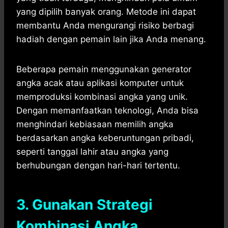
yang dipilih banyak orang. Metode ini dapat
membantu Anda mengurangi risiko berbagi
hadiah dengan pemain lain jika Anda menang.
Beberapa pemain menggunakan generator
angka acak atau aplikasi komputer untuk
memproduksi kombinasi angka yang unik.
Dengan memanfaatkan teknologi, Anda bisa
menghindari kebiasaan memilih angka
berdasarkan angka keberuntungan pribadi,
seperti tanggal lahir atau angka yang
berhubungan dengan hari-hari tertentu.
3. Gunakan Strategi
Kombinasi Angka