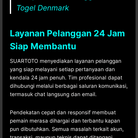
Togel Denmark
Layanan Pelanggan 24 Jam
Siap Membantu
SUARTOTO menyediakan layanan pelanggan
yang siap melayani setiap pertanyaan dan
kendala 24 jam penuh. Tim profesional dapat
dihubungi melalui berbagai saluran komunikasi,
termasuk chat langsung dan email.
Pendekatan cepat dan responsif membuat
pemain merasa dihargai dan terbantu kapan
pun dibutuhkan. Semua masalah terkait akun,
transaksi, maupun teknis dapat ditangani