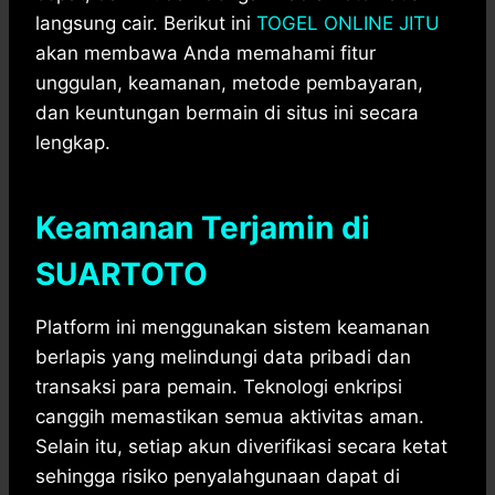
langsung cair. Berikut ini
TOGEL ONLINE JITU
akan membawa Anda memahami fitur
unggulan, keamanan, metode pembayaran,
dan keuntungan bermain di situs ini secara
lengkap.
Keamanan Terjamin di
SUARTOTO
Platform ini menggunakan sistem keamanan
berlapis yang melindungi data pribadi dan
transaksi para pemain. Teknologi enkripsi
canggih memastikan semua aktivitas aman.
Selain itu, setiap akun diverifikasi secara ketat
sehingga risiko penyalahgunaan dapat di