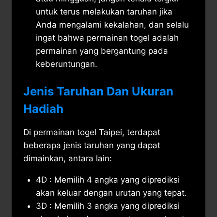
untuk terus melakukan taruhan jika
Anda mengalami kekalahan, dan selalu
ingat bahwa permainan togel adalah
permainan yang bergantung pada
keberuntungan.
Jenis Taruhan Dan Ukuran
Hadiah
Di permainan togel Taipei, terdapat
beberapa jenis taruhan yang dapat
dimainkan, antara lain:
4D : Memilih 4 angka yang diprediksi
akan keluar dengan urutan yang tepat.
3D : Memilih 3 angka yang diprediksi