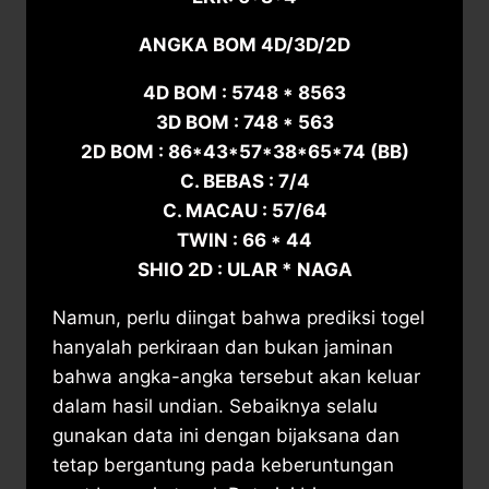
ANGKA BOM 4D/3D/2D
4D BOM : 5748 * 8563
3D BOM : 748 * 563
2D BOM : 86*43*57*38*65*74 (BB)
C. BEBAS : 7/4
C. MACAU : 57/64
TWIN : 66 * 44
SHIO 2D : ULAR * NAGA
Namun, perlu diingat bahwa prediksi togel
hanyalah perkiraan dan bukan jaminan
bahwa angka-angka tersebut akan keluar
dalam hasil undian. Sebaiknya selalu
gunakan data ini dengan bijaksana dan
tetap bergantung pada keberuntungan