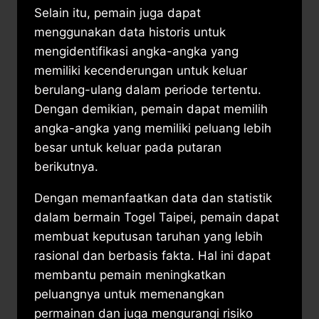
Selain itu, pemain juga dapat
menggunakan data historis untuk
mengidentifikasi angka-angka yang
memiliki kecenderungan untuk keluar
berulang-ulang dalam periode tertentu.
Dengan demikian, pemain dapat memilih
angka-angka yang memiliki peluang lebih
besar untuk keluar pada putaran
berikutnya.
Dengan memanfaatkan data dan statistik
dalam bermain Togel Taipei, pemain dapat
membuat keputusan taruhan yang lebih
rasional dan berbasis fakta. Hal ini dapat
membantu pemain meningkatkan
peluangnya untuk memenangkan
permainan dan juga mengurangi risiko