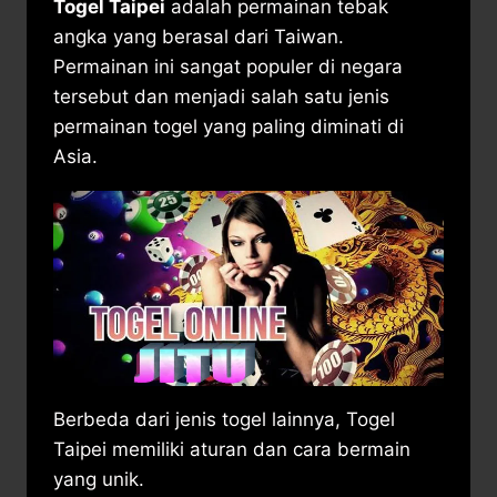
Togel Taipei
adalah permainan tebak
angka yang berasal dari Taiwan.
Permainan ini sangat populer di negara
tersebut dan menjadi salah satu jenis
permainan togel yang paling diminati di
Asia.
Berbeda dari jenis togel lainnya, Togel
Taipei memiliki aturan dan cara bermain
yang unik.