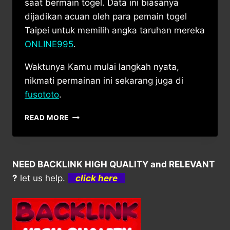
saat bermain togel. Data ini biasanya
dijadikan acuan oleh para pemain togel
Taipei untuk memilih angka taruhan mereka
ONLINE995
.
Waktunya Kamu mulai langkah nyata,
nikmati permainan ini sekarang juga di
fusototo
.
TOGEL
READ MORE
TAIPEI
–
STRATEGI
TARUHAN
NEED BACKLINK HIGH QUALITY and RELEVANT
TERBAIK
?
let us help.
click here
UNTUK
BERMAIN