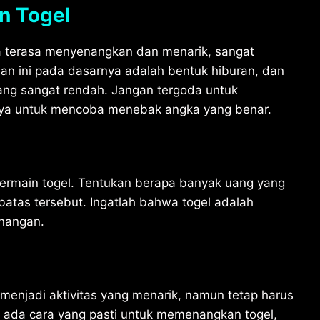
n Togel
a terasa menyenangkan dan menarik, sangat
an ini pada dasarnya adalah bentuk hiburan, dan
ang sangat rendah. Jangan tergoda untuk
ya untuk mencoba menebak angka yang benar.
rmain togel. Tentukan berapa banyak uang yang
batas tersebut. Ingatlah bahwa togel adalah
nangan.
enjadi aktivitas yang menarik, namun tetap harus
k ada cara yang pasti untuk memenangkan togel,