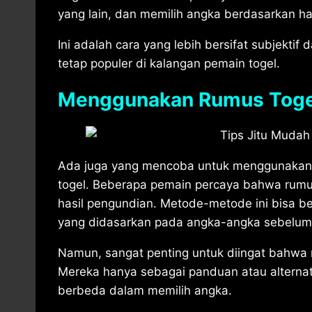
yang lain, dan memilih angka berdasarkan har
Ini adalah cara yang lebih bersifat subjekti
tetap populer di kalangan pemain togel.
Menggunakan Rumus Toge
Ada juga yang mencoba untuk menggunakan 
togel. Beberapa pemain percaya bahwa rum
hasil pengundian. Metode-metode ini bisa b
yang didasarkan pada angka-angka sebelum
Namun, sangat penting untuk diingat bahwa
Mereka hanya sebagai panduan atau alternat
berbeda dalam memilih angka.