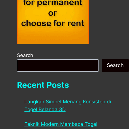
Search
Search
Recent Posts
Langkah Simpel Menang Konsisten di
Togel Belanda 3D
Teknik Modern Membaca Togel