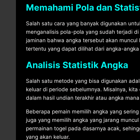
Memahami Pola dan Statis
Salah satu cara yang banyak digunakan unt
menganalisis pola-pola yang sudah terjadi d
jaminan bahwa angka tersebut akan muncul 
tertentu yang dapat dilihat dari angka-angka
Analisis Statistik Angka
Salah satu metode yang bisa digunakan adala
keluar di periode sebelumnya. Misalnya, kit
dalam hasil undian terakhir atau angka mana 
Beberapa pemain memilih angka yang sering
juga yang memilih angka yang jarang muncul 
permainan togel pada dasarnya acak, sehing
yang akan keluar.