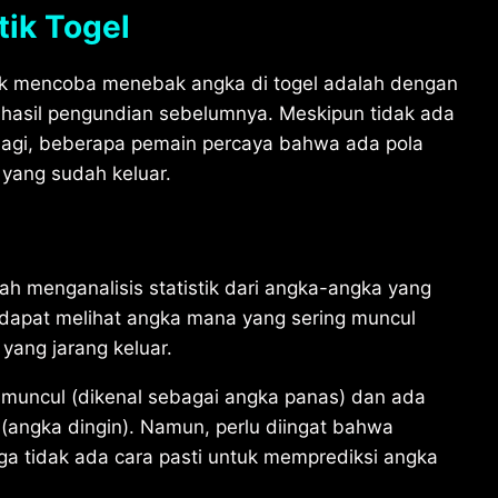
tik Togel
uk mencoba menebak angka di togel adalah dengan
i hasil pengundian sebelumnya. Meskipun tidak ada
lagi, beberapa pemain percaya bahwa ada pola
 yang sudah keluar.
h menganalisis statistik dari angka-angka yang
a dapat melihat angka mana yang sering muncul
yang jarang keluar.
 muncul (dikenal sebagai angka panas) dan ada
(angka dingin). Namun, perlu diingat bahwa
ga tidak ada cara pasti untuk memprediksi angka