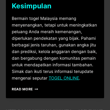
Kesimpulan
Bermain togel Malaysia memang
menyenangkan, tetapi untuk meningkatkan
peluang Anda meraih kemenangan,
diperlukan pendekatan yang bijak. Pahami
berbagai jenis taruhan, gunakan angka jitu
dan prediksi, kelola anggaran dengan baik,
dan bergabung dengan komunitas pemain
untuk mendapatkan informasi tambahan.
Simak dan ikuti terus informasi terupdate
mengenai seputar
TOGEL ONLINE
.
CARA
READ MORE
DAN
TIPS
MUDAH
BERMAIN