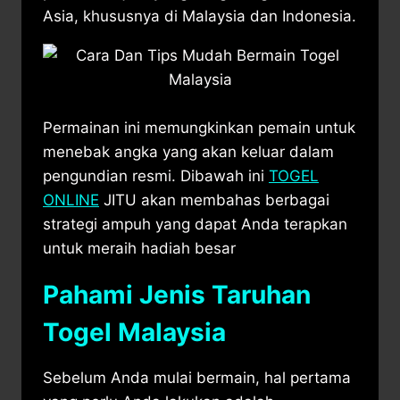
Asia, khususnya di Malaysia dan Indonesia.
Permainan ini memungkinkan pemain untuk
menebak angka yang akan keluar dalam
pengundian resmi. Dibawah ini
TOGEL
ONLINE
JITU akan membahas berbagai
strategi ampuh yang dapat Anda terapkan
untuk meraih hadiah besar
Pahami Jenis Taruhan
Togel Malaysia
Sebelum Anda mulai bermain, hal pertama