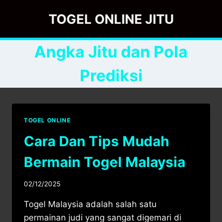
Skip
TOGEL ONLINE JITU
to
content
Angka Jitu dan Pola
Prediksi
TOGEL ONLINE
Cara Dan Tips Mudah
Bermain Togel Malaysia
02/12/2025
Togel Malaysia adalah salah satu
permainan judi yang sangat digemari di