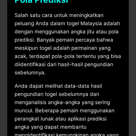
Salah satu cara untuk meningkatkan
peluang Anda dalam togel Malaysia adalah
dengan menggunakan angka jitu atau pola
prediksi. Banyak pemain percaya bahwa
meskipun togel adalah permainan yang
acak, terdapat pola-pola tertentu yang bisa
diidentifikasi dari hasil-hasil pengundian
sebelumnya.
Anda dapat melihat data-data hasil
pengundian togel sebelumnya dan
menganalisis angka-angka yang sering
muncul. Beberapa pemain menggunakan
perangkat lunak atau aplikasi prediksi
angka yang dapat membantu
mengidentifikasi kemungkinan angka yang