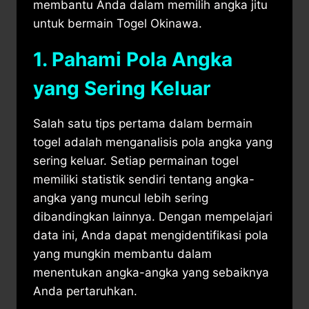
membantu Anda dalam memilih angka jitu
untuk bermain Togel Okinawa.
1. Pahami Pola Angka
yang Sering Keluar
Salah satu tips pertama dalam bermain
togel adalah menganalisis pola angka yang
sering keluar. Setiap permainan togel
memiliki statistik sendiri tentang angka-
angka yang muncul lebih sering
dibandingkan lainnya. Dengan mempelajari
data ini, Anda dapat mengidentifikasi pola
yang mungkin membantu dalam
menentukan angka-angka yang sebaiknya
Anda pertaruhkan.