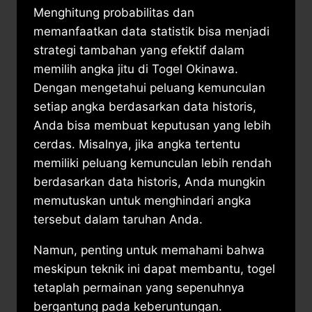
Menghitung probabilitas dan
memanfaatkan data statistik bisa menjadi
strategi tambahan yang efektif dalam
memilih angka jitu di Togel Okinawa.
Dengan mengetahui peluang kemunculan
setiap angka berdasarkan data historis,
Anda bisa membuat keputusan yang lebih
cerdas. Misalnya, jika angka tertentu
memiliki peluang kemunculan lebih rendah
berdasarkan data historis, Anda mungkin
memutuskan untuk menghindari angka
tersebut dalam taruhan Anda.
Namun, penting untuk memahami bahwa
meskipun teknik ini dapat membantu, togel
tetaplah permainan yang sepenuhnya
bergantung pada keberuntungan.