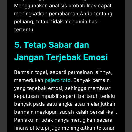
Menggunakan analisis probabilitas dapat
meningkatkan pemahaman Anda tentang
peluang, tetapi tidak menjamin hasil
tertentu.
5. Tetap Sabar dan
Jangan Terjebak Emosi
Bermain togel, seperti permainan lainnya,
memerlukan
pajero toto
. Banyak pemain
yang terjebak emosi, sehingga membuat
keputusan impulsif seperti bertaruh terlalu
banyak pada satu angka atau melanjutkan
bermain meskipun sudah kalah berkali-kali.
Perilaku ini tidak hanya merugikan secara
finansial tetapi juga meningkatkan tekanan