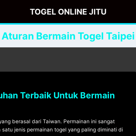
TOGEL ONLINE JITU
Aturan Bermain Togel Taipei
ruhan Terbaik Untuk Bermain
ang berasal dari Taiwan. Permainan ini sangat
satu jenis permainan togel yang paling diminati di