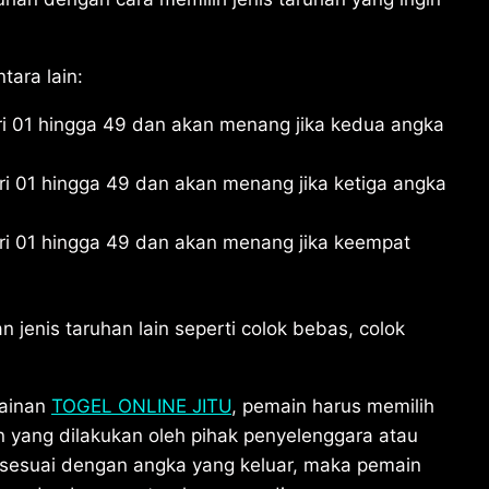
tara lain:
ri 01 hingga 49 dan akan menang jika kedua angka
ri 01 hingga 49 dan akan menang jika ketiga angka
ri 01 hingga 49 dan akan menang jika keempat
enis taruhan lain seperti colok bebas, colok
ainan
TOGEL ONLINE JITU
, pemain harus memilih
n yang dilakukan oleh pihak penyelenggara atau
n sesuai dengan angka yang keluar, maka pemain