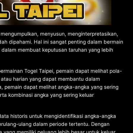
es mengumpulkan, menyusun, menginterpretasikan,
h dipahami. Hal ini sangat penting dalam bermain
 dalam membuat keputusan taruhan yang lebih
permainan Togel Taipei, pemain dapat melihat pola-
, atau harian yang dapat membantu dalam
ya, pemain dapat melihat angka-angka yang sering
rta kombinasi angka yang sering keluar
ata historis untuk mengidentifikasi angka-angka
erulang-ulang dalam periode tertentu. Dengan
yang memiliki peluang lebih besar untuk keluar