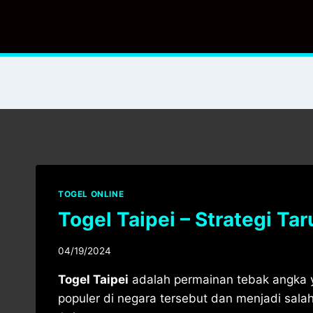
Skip
to
content
TOGEL ONLINE
Togel Taipei – Strategi Ta
04/19/2024
Togel Taipei
adalah permainan tebak angka y
populer di negara tersebut dan menjadi salah 