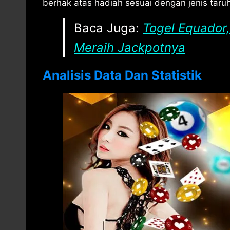
berhak atas hadiah sesuai dengan jenis tar
Baca Juga:
Togel Equador,
Meraih Jackpotnya
Analisis Data Dan Statistik