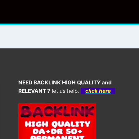
NEED BACKLINK HIGH QUALITY and
RELEVANT ?
let us help.
click here