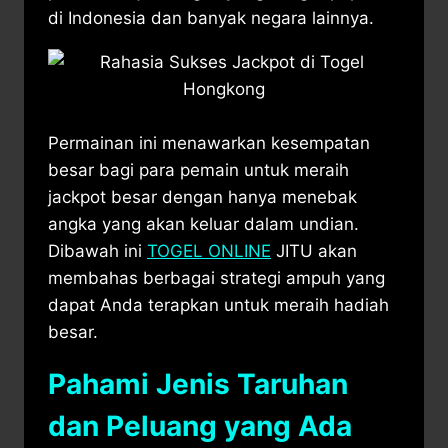
di Indonesia dan banyak negara lainnya.
Permainan ini menawarkan kesempatan
besar bagi para pemain untuk meraih
jackpot besar dengan hanya menebak
angka yang akan keluar dalam undian.
Dibawah ini
TOGEL ONLINE
JITU akan
membahas berbagai strategi ampuh yang
dapat Anda terapkan untuk meraih hadiah
besar.
Pahami Jenis Taruhan
dan Peluang yang Ada