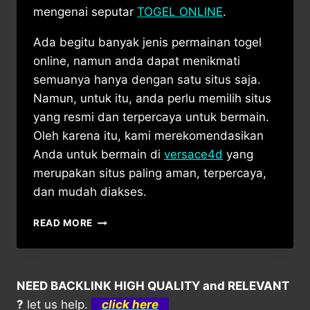
mengenai seputar
TOGEL ONLINE
.
Ada begitu banyak jenis permainan togel
online, namun anda dapat menikmati
semuanya hanya dengan satu situs saja.
Namun, untuk itu, anda perlu memilih situs
yang resmi dan terpercaya untuk bermain.
Oleh karena itu, kami merekomendasikan
Anda untuk bermain di
versace4d
yang
merupakan situs paling aman, terpercaya,
dan mudah diakses.
RAHASIA
READ MORE
SUKSES
JACKPOT
DI
TOGEL
NEED BACKLINK HIGH QUALITY and RELEVANT
HONGKONG
?
let us help.
click here