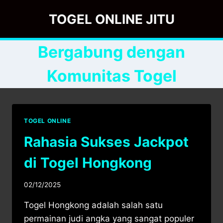
Skip
TOGEL ONLINE JITU
to
content
Bergabung dengan
Komunitas Togel
TOGEL ONLINE
Rahasia Sukses Jackpot
di Togel Hongkong
02/12/2025
Togel Hongkong adalah salah satu
permainan judi angka yang sangat populer