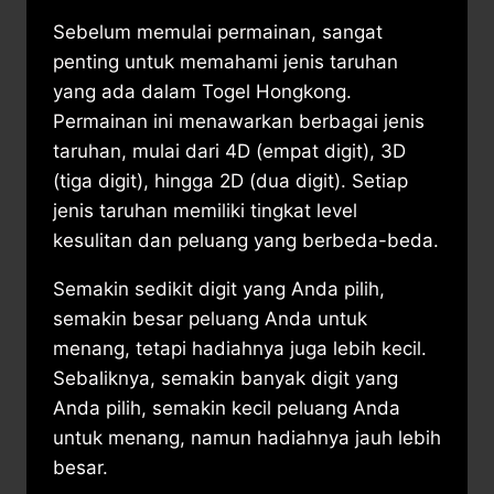
Sebelum memulai permainan, sangat
penting untuk memahami jenis taruhan
yang ada dalam Togel Hongkong.
Permainan ini menawarkan berbagai jenis
taruhan, mulai dari 4D (empat digit), 3D
(tiga digit), hingga 2D (dua digit). Setiap
jenis taruhan memiliki tingkat level
kesulitan dan peluang yang berbeda-beda.
Semakin sedikit digit yang Anda pilih,
semakin besar peluang Anda untuk
menang, tetapi hadiahnya juga lebih kecil.
Sebaliknya, semakin banyak digit yang
Anda pilih, semakin kecil peluang Anda
untuk menang, namun hadiahnya jauh lebih
besar.