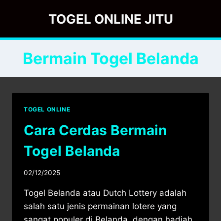
Skip
TOGEL ONLINE JITU
to
content
Bermain Togel Belanda
TOGEL ONLINE
Cara Cerdas Bermain
Togel Belanda
02/12/2025
Togel Belanda atau Dutch Lottery adalah
salah satu jenis permainan lotere yang
sangat populer di Belanda, dengan hadiah