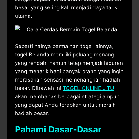
besar yang sering kali menjadi daya tarik
utama.
Seperti halnya permainan togel lainnya,
togel Belanda memiliki peluang menang
yang rendah, namun tetap menjadi hiburan
yang menarik bagi banyak orang yang ingin
merasakan sensasi memenangkan hadiah
besar. Dibawah ini
TOGEL ONLINE JITU
akan membahas berbagai strategi ampuh
yang dapat Anda terapkan untuk meraih
hadiah besar.
Pahami Dasar-Dasar