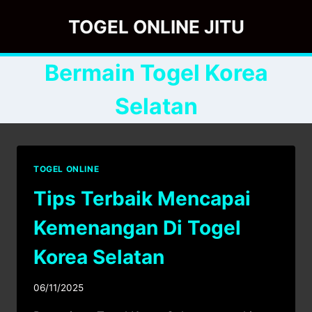
Skip
TOGEL ONLINE JITU
to
content
Bermain Togel Korea
Selatan
TOGEL ONLINE
Tips Terbaik Mencapai
Kemenangan Di Togel
Korea Selatan
06/11/2025