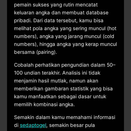
pemain sukses yang rutin mencatat
keluaran angka dan membuat database
pribadi. Dari data tersebut, kamu bisa
melihat pola angka yang sering muncul (hot
numbers), angka yang jarang muncul (cold
numbers), hingga angka yang kerap muncul
bersama (pairing).
Cobalah perhatikan pengundian dalam 50–
100 undian terakhir. Analisis ini tidak
menjamin hasil mutlak, namun akan
memberikan gambaran statistik yang bisa
kamu manfaatkan sebagai dasar untuk
memilih kombinasi angka.
Semakin dalam kamu memahami informasi
di
sedaptogel
, semakin besar pula