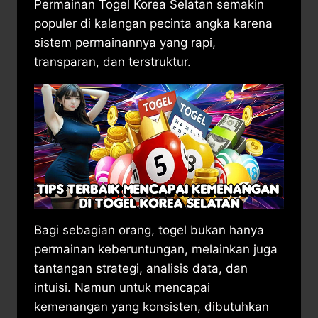
Permainan Togel Korea Selatan semakin
populer di kalangan pecinta angka karena
sistem permainannya yang rapi,
transparan, dan terstruktur.
Bagi sebagian orang, togel bukan hanya
permainan keberuntungan, melainkan juga
tantangan strategi, analisis data, dan
intuisi. Namun untuk mencapai
kemenangan yang konsisten, dibutuhkan