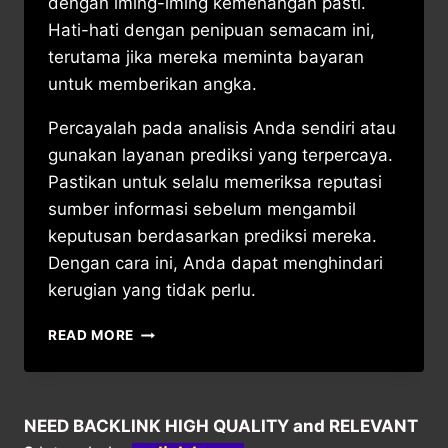
dengan iming-iming kemenangan pasti.
Hati-hati dengan penipuan semacam ini,
terutama jika mereka meminta bayaran
untuk memberikan angka.
Percayalah pada analisis Anda sendiri atau
gunakan layanan prediksi yang terpercaya.
Pastikan untuk selalu memeriksa reputasi
sumber informasi sebelum mengambil
keputusan berdasarkan prediksi mereka.
Dengan cara ini, Anda dapat menghindari
kerugian yang tidak perlu.
TIPS
READ MORE
MEMASANG
ANGKA
JITU
BERMAIN
NEED BACKLINK HIGH QUALITY and RELEVANT
TOGEL