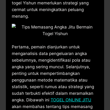
togel Yishun memerlukan strategi yang
cermat untuk meningkatkan peluang
menang.
Pertama, pemain dianjurkan untuk
menganalisis data pengeluaran angka
sebelumnya, mengidentifikasi pola atau
angka yang sering muncul. Selanjutnya,
penting untuk mempertimbangkan
penggunaan metode matematika atau
statistik, seperti rumus atau strategi yang
sudah terbukti efektif dalam meramalkan
angka. Dibawah ini
TOGEL ONLINE JITU
akan membahas tentang tips memasang