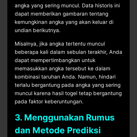
angka yang sering muncul. Data historis ini
dapat memberikan gambaran tentang
kemungkinan angka yang akan keluar di
undian berikutnya.
Misalnya, jika angka tertentu muncul
beberapa kali dalam sebulan terakhir, Anda
dapat mempertimbangkan untuk
memasukkan angka tersebut ke dalam
kombinasi taruhan Anda. Namun, hindari
terlalu bergantung pada angka yang sering
muncul karena hasil togel tetap bergantung
pada faktor keberuntungan.
3. Menggunakan Rumus
dan Metode Prediksi