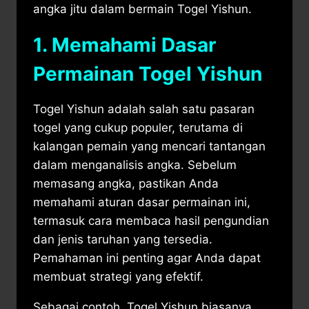
angka jitu dalam bermain Togel Yishun.
1. Memahami Dasar
Permainan Togel Yishun
Togel Yishun adalah salah satu pasaran
togel yang cukup populer, terutama di
kalangan pemain yang mencari tantangan
dalam menganalisis angka. Sebelum
memasang angka, pastikan Anda
memahami aturan dasar permainan ini,
termasuk cara membaca hasil pengundian
dan jenis taruhan yang tersedia.
Pemahaman ini penting agar Anda dapat
membuat strategi yang efektif.
Sebagai contoh, Togel Yishun biasanya