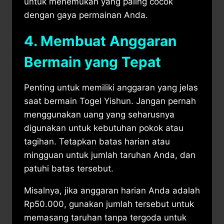
untuk menemukan yang paling cocok
dengan gaya permainan Anda.
4. Membuat Anggaran
Bermain yang Tepat
Penting untuk memiliki anggaran yang jelas
saat bermain Togel Yishun. Jangan pernah
menggunakan uang yang seharusnya
digunakan untuk kebutuhan pokok atau
tagihan. Tetapkan batas harian atau
mingguan untuk jumlah taruhan Anda, dan
patuhi batas tersebut.
Misalnya, jika anggaran harian Anda adalah
Rp50.000, gunakan jumlah tersebut untuk
memasang taruhan tanpa tergoda untuk