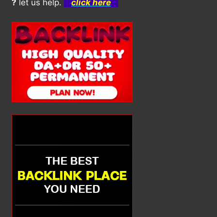
?
let us help.
click here
YISHUN