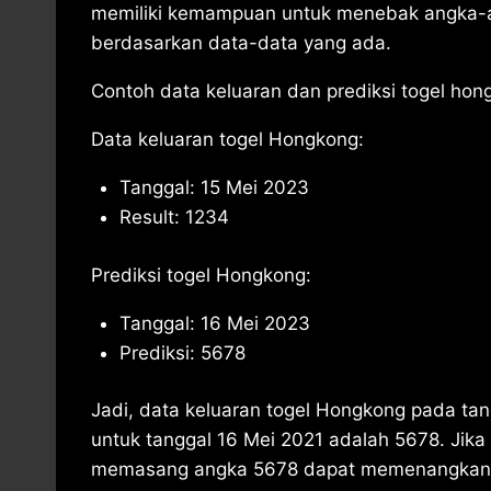
memiliki kemampuan untuk menebak angka-a
berdasarkan data-data yang ada.
Contoh data keluaran dan prediksi togel hon
Data keluaran togel Hongkong:
Tanggal: 15 Mei 2023
Result: 1234
Prediksi togel Hongkong:
Tanggal: 16 Mei 2023
Prediksi: 5678
Jadi, data keluaran togel Hongkong pada tan
untuk tanggal 16 Mei 2021 adalah 5678. Jika
memasang angka 5678 dapat memenangkan h