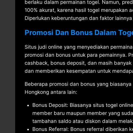
berlaku dalam permainan togel. Namun, predi
100% akurat, karena hasil togel merupakan ac
Diperlukan keberuntungan dan faktor lainny
Promosi Dan Bonus Dalam Tog
Situs judi online yang menyediakan permai
promosi dan bonus untuk para pemainnya. Pr
cashback, bonus deposit, dan masih banyak l
dan memberikan kesempatan untuk mendapa
Beberapa promosi dan bonus yang biasanya d
Hongkong antara lain:
Bonus Deposit: Biasanya situs togel onl
member baru maupun member yang sudah a
tambahan saldo atau diskon dalam melak
Bonus Referral: Bonus referral diberika