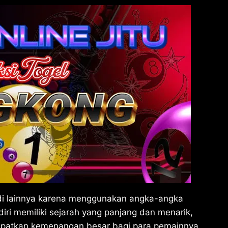
di lainnya karena menggunakan angka-angka
ri memiliki sejarah yang panjang dan menarik,
patkan kemenangan besar bagi para pemainnya.