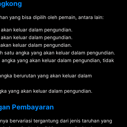
ngkong
an yang bisa dipilih oleh pemain, antara lain:
akan keluar dalam pengundian.
akan keluar dalam pengundian.
akan keluar dalam pengundian.
h satu angka yang akan keluar dalam pengundian.
angka yang akan keluar dalam pengundian, tidak
angka berurutan yang akan keluar dalam
gka yang akan keluar dalam pengundian.
gan Pembayaran
a bervariasi tergantung dari jenis taruhan yang