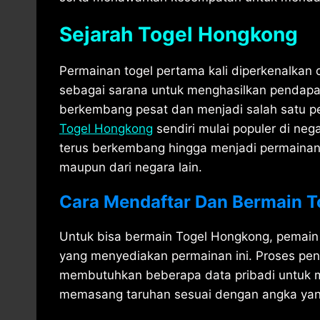
Sejarah Togel Hongkong
Permainan togel pertama kali diperkenalkan 
sebagai sarana untuk menghasilkan pendap
berkembang pesat dan menjadi salah satu per
Togel Hongkong
sendiri mulai populer di neg
terus berkembang hingga menjadi permainan
maupun dari negara lain.
Cara Mendaftar Dan Bermain 
Untuk bisa bermain Togel Hongkong, pemain ha
yang menyediakan permainan ini. Proses pe
membutuhkan beberapa data pribadi untuk m
memasang taruhan sesuai dengan angka yang