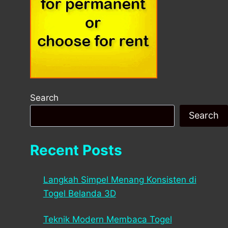
Search
Search
Recent Posts
Langkah Simpel Menang Konsisten di
Togel Belanda 3D
Teknik Modern Membaca Togel