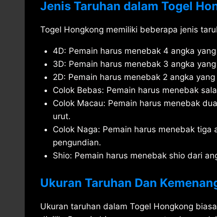
Jenis Taruhan dalam Togel Ho
Togel Hongkong memiliki beberapa jenis taruh
4D: Pemain harus menebak 4 angka yang 
3D: Pemain harus menebak 3 angka yang 
2D: Pemain harus menebak 2 angka yang 
Colok Bebas: Pemain harus menebak sala
Colok Macau: Pemain harus menebak dua 
urut.
Colok Naga: Pemain harus menebak tiga 
pengundian.
Shio: Pemain harus menebak shio dari an
Ukuran Taruhan Dan Kemenan
Ukuran taruhan dalam Togel Hongkong biasany