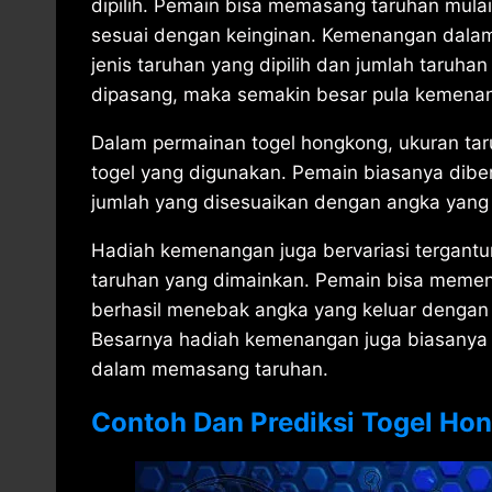
dipilih. Pemain bisa memasang taruhan mulai 
sesuai dengan keinginan. Kemenangan dalam 
jenis taruhan yang dipilih dan jumlah taruh
dipasang, maka semakin besar pula kemenan
Dalam permainan togel hongkong, ukuran tar
togel yang digunakan. Pemain biasanya dibe
jumlah yang disesuaikan dengan angka yang d
Hadiah kemenangan juga bervariasi tergantung
taruhan yang dimainkan. Pemain bisa memena
berhasil menebak angka yang keluar dengan
Besarnya hadiah kemenangan juga biasanya di
dalam memasang taruhan.
Contoh Dan Prediksi Togel Ho