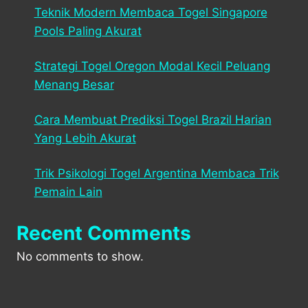
Teknik Modern Membaca Togel Singapore
Pools Paling Akurat
Strategi Togel Oregon Modal Kecil Peluang
Menang Besar
Cara Membuat Prediksi Togel Brazil Harian
Yang Lebih Akurat
Trik Psikologi Togel Argentina Membaca Trik
Pemain Lain
Recent Comments
No comments to show.