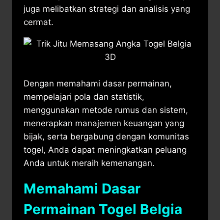
juga melibatkan strategi dan analisis yang
cermat.
Dengan memahami dasar permainan,
mempelajari pola dan statistik,
menggunakan metode rumus dan sistem,
menerapkan manajemen keuangan yang
bijak, serta bergabung dengan komunitas
togel, Anda dapat meningkatkan peluang
Anda untuk meraih kemenangan.
Memahami Dasar
Permainan Togel Belgia