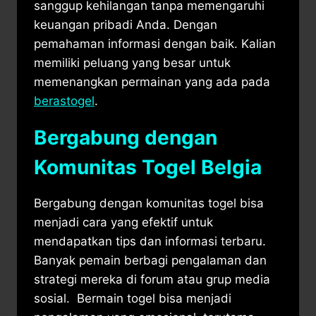
sanggup kehilangan tanpa memengaruhi
keuangan pribadi Anda. Dengan
pemahaman informasi dengan baik. Kalian
memiliki peluang yang besar untuk
memenangkan permainan yang ada pada
berastogel
.
Bergabung dengan
Komunitas Togel Belgia
Bergabung dengan komunitas togel bisa
menjadi cara yang efektif untuk
mendapatkan tips dan informasi terbaru.
Banyak pemain berbagi pengalaman dan
strategi mereka di forum atau grup media
sosial. Bermain togel bisa menjadi