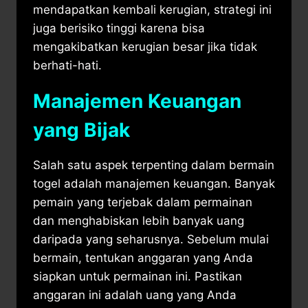
mendapatkan kembali kerugian, strategi ini
juga berisiko tinggi karena bisa
mengakibatkan kerugian besar jika tidak
berhati-hati.
Manajemen Keuangan
yang Bijak
Salah satu aspek terpenting dalam bermain
togel adalah manajemen keuangan. Banyak
pemain yang terjebak dalam permainan
dan menghabiskan lebih banyak uang
daripada yang seharusnya. Sebelum mulai
bermain, tentukan anggaran yang Anda
siapkan untuk permainan ini. Pastikan
anggaran ini adalah uang yang Anda