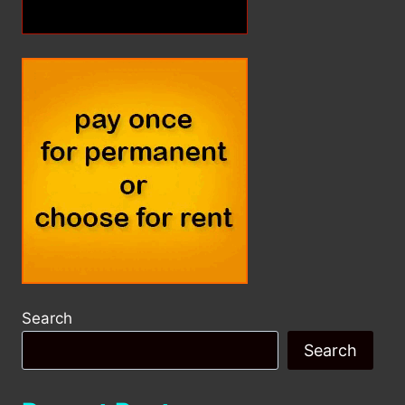
Search
Search