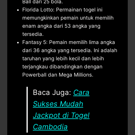
Ball dari 25 bola.
Florida Lotto: Permainan togel ini
memungkinkan pemain untuk memilih
enam angka dari 53 angka yang
tersedia.
Fantasy 5: Pemain memilih lima angka
dari 36 angka yang tersedia. Ini adalah
taruhan yang lebih kecil dan lebih
terjangkau dibandingkan dengan
Powerball dan Mega Millions.
Baca Juga:
Cara
Sukses Mudah
Jackpot di Togel
Cambodia