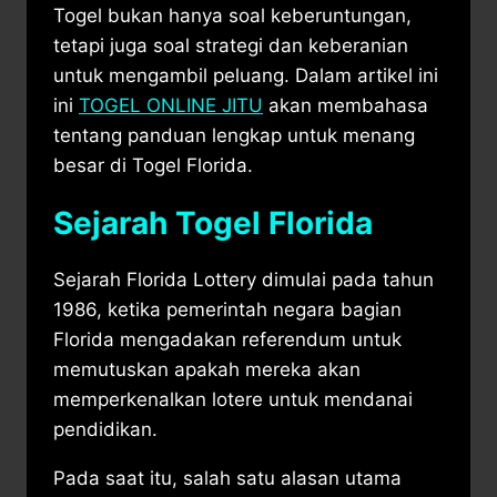
Togel bukan hanya soal keberuntungan,
tetapi juga soal strategi dan keberanian
untuk mengambil peluang. Dalam artikel ini
ini
TOGEL ONLINE JITU
akan membahasa
tentang panduan lengkap untuk menang
besar di Togel Florida.
Sejarah Togel Florida
Sejarah Florida Lottery dimulai pada tahun
1986, ketika pemerintah negara bagian
Florida mengadakan referendum untuk
memutuskan apakah mereka akan
memperkenalkan lotere untuk mendanai
pendidikan.
Pada saat itu, salah satu alasan utama