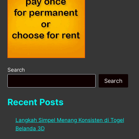
Search
Search
Recent Posts
Langkah Simpel Menang Konsisten di Togel
Belanda 3D