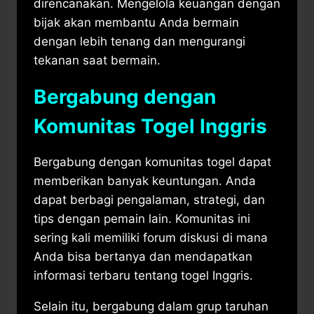
direncanakan. Mengelola keuangan dengan
bijak akan membantu Anda bermain
dengan lebih tenang dan mengurangi
tekanan saat bermain.
Bergabung dengan
Komunitas Togel Inggris
Bergabung dengan komunitas togel dapat
memberikan banyak keuntungan. Anda
dapat berbagi pengalaman, strategi, dan
tips dengan pemain lain. Komunitas ini
sering kali memiliki forum diskusi di mana
Anda bisa bertanya dan mendapatkan
informasi terbaru tentang togel Inggris.
Selain itu, bergabung dalam grup taruhan