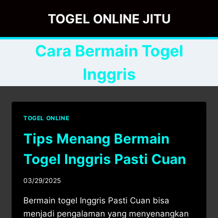
Skip
TOGEL ONLINE JITU
to
content
Cara Bermain Togel
Inggris
TOGEL ONLINE
Tips Menang Bermain
Togel Inggris Pasti Cuan
03/29/2025
Bermain togel Inggris Pasti Cuan bisa
menjadi pengalaman yang menyenangkan