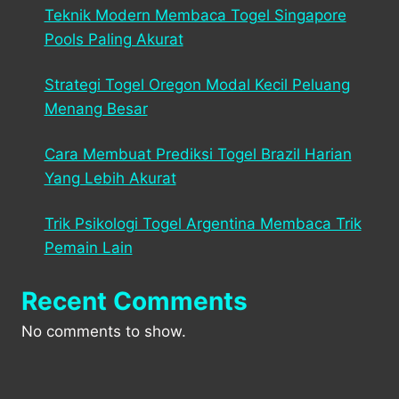
Teknik Modern Membaca Togel Singapore
Pools Paling Akurat
Strategi Togel Oregon Modal Kecil Peluang
Menang Besar
Cara Membuat Prediksi Togel Brazil Harian
Yang Lebih Akurat
Trik Psikologi Togel Argentina Membaca Trik
Pemain Lain
Recent Comments
No comments to show.