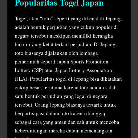
Popularitas Togel Japan
Togel, atau “toto” seperti yang dikenal di Jepang,
adalah bentuk perjudian yang cukup populer di
negara tersebut meskipun memiliki kerangka
hukum yang ketat terkait perjudian. Di Jepang,
toto biasanya dijalankan oleh lembaga
pemerintah seperti Japan Sports Promotion
Lottery (JSP) atau Japan Lottery Association
(JLA). Popularitas togel di Jepang bisa dikatakan
cukup besar, terutama karena toto adalah salah
satu bentuk perjudian yang legal di negara
tersebut. Orang Jepang biasanya tertarik untuk
berpartisipasi dalam toto karena dianggap
sebagai cara yang aman dan sah untuk mencoba
keberuntungan mereka dalam memenangkan