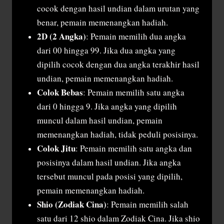
cocok dengan hasil undian dalam urutan yang
benar, pemain memenangkan hadiah.
2D (2 Angka)
: Pemain memilih dua angka
dari 00 hingga 99. Jika dua angka yang
dipilih cocok dengan dua angka terakhir hasil
undian, pemain memenangkan hadiah.
Colok Bebas
: Pemain memilih satu angka
dari 0 hingga 9. Jika angka yang dipilih
muncul dalam hasil undian, pemain
memenangkan hadiah, tidak peduli posisinya.
Colok Jitu
: Pemain memilih satu angka dan
posisinya dalam hasil undian. Jika angka
tersebut muncul pada posisi yang dipilih,
pemain memenangkan hadiah.
Shio (Zodiak Cina)
: Pemain memilih salah
satu dari 12 shio dalam Zodiak Cina. Jika shio