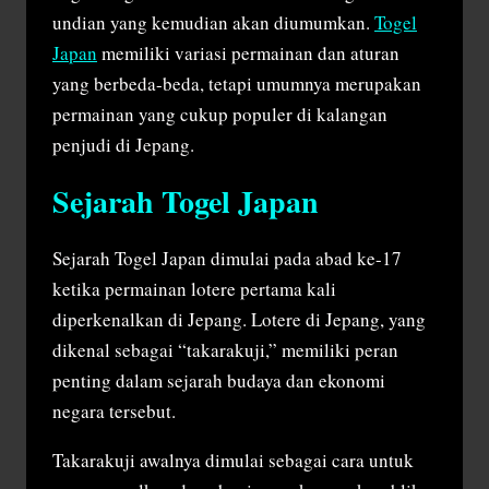
undian yang kemudian akan diumumkan.
Togel
Japan
memiliki variasi permainan dan aturan
yang berbeda-beda, tetapi umumnya merupakan
permainan yang cukup populer di kalangan
penjudi di Jepang.
Sejarah Togel Japan
Sejarah Togel Japan dimulai pada abad ke-17
ketika permainan lotere pertama kali
diperkenalkan di Jepang. Lotere di Jepang, yang
dikenal sebagai “takarakuji,” memiliki peran
penting dalam sejarah budaya dan ekonomi
negara tersebut.
Takarakuji awalnya dimulai sebagai cara untuk