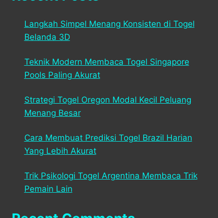
Langkah Simpel Menang Konsisten di Togel
Belanda 3D
Teknik Modern Membaca Togel Singapore
Pools Paling Akurat
Strategi Togel Oregon Modal Kecil Peluang
Menang Besar
Cara Membuat Prediksi Togel Brazil Harian
Yang Lebih Akurat
Trik Psikologi Togel Argentina Membaca Trik
Pemain Lain