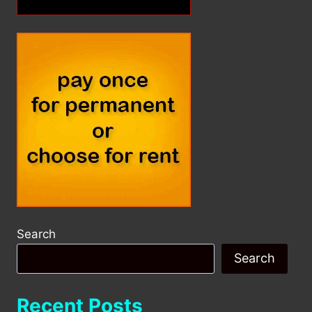
Search
Search
Recent Posts