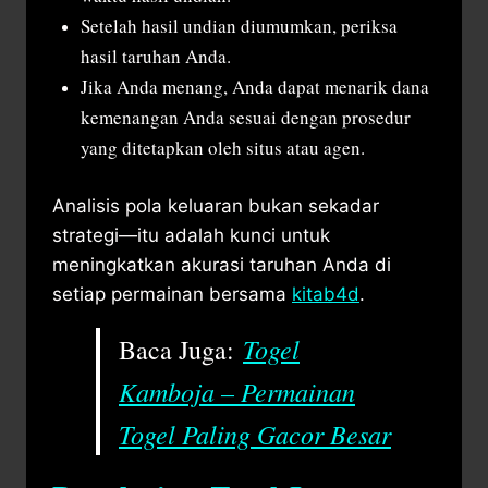
Setelah hasil undian diumumkan, periksa
hasil taruhan Anda.
Jika Anda menang, Anda dapat menarik dana
kemenangan Anda sesuai dengan prosedur
yang ditetapkan oleh situs atau agen.
Analisis pola keluaran bukan sekadar
strategi—itu adalah kunci untuk
meningkatkan akurasi taruhan Anda di
setiap permainan bersama
kitab4d
.
Togel
Baca Juga:
Kamboja – Permainan
Togel Paling Gacor Besar