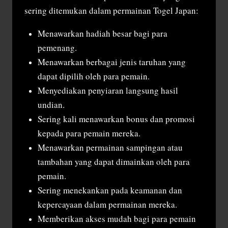
sering ditemukan dalam permainan Togel Japan:
Menawarkan hadiah besar bagi para
pemenang.
Menawarkan berbagai jenis taruhan yang
dapat dipilih oleh para pemain.
Menyediakan penyiaran langsung hasil
undian.
Sering kali menawarkan bonus dan promosi
kepada para pemain mereka.
Menawarkan permainan sampingan atau
tambahan yang dapat dimainkan oleh para
pemain.
Sering menekankan pada keamanan dan
kepercayaan dalam permainan mereka.
Memberikan akses mudah bagi para pemain