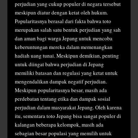
perjudian yang cukup populer di negara tersebut
meskipun diatur dengan ketat oleh hukum.
Popularitasnya berasal dari fakta bahwa toto
merupakan salah satu bentuk perjudian yang sah
dan aman bagi warga Jepang untuk mencoba
keberuntungan mereka dalam memenangkan
hadiah uang tunai. Meskipun demikian, penting
untuk diingat bahwa perjudian di Jepang
memiliki batasan dan regulasi yang ketat untuk
mengendalikan dampak negatif perjudian.
Meskipun popularitasnya besar, masih ada
perdebatan tentang etika dan dampak sosial
perjudian dalam masyarakat Jepang. Oleh karena
itu, sementara toto Jepang bisa sangat populer di
kalangan beberapa kelompok, masih ada
sebagian besar populasi yang memilih untuk