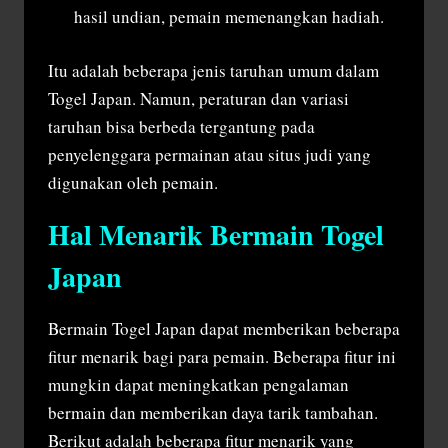
hasil undian, pemain memenangkan hadiah.
Itu adalah beberapa jenis taruhan umum dalam
Togel Japan. Namun, peraturan dan variasi
taruhan bisa berbeda tergantung pada
penyelenggara permainan atau situs judi yang
digunakan oleh pemain.
Hal Menarik Bermain Togel
Japan
Bermain Togel Japan dapat memberikan beberapa
fitur menarik bagi para pemain. Beberapa fitur ini
mungkin dapat meningkatkan pengalaman
bermain dan memberikan daya tarik tambahan.
Berikut adalah beberapa fitur menarik yang