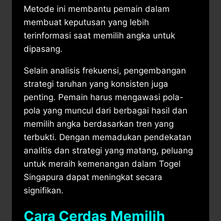
Metode ini membantu pemain dalam
membuat keputusan yang lebih
terinformasi saat memilih angka untuk
dipasang.
Selain analisis frekuensi, pengembangan
strategi taruhan yang konsisten juga
penting. Pemain harus mengawasi pola-
pola yang muncul dari berbagai hasil dan
memilih angka berdasarkan tren yang
terbukti. ​Dengan memadukan pendekatan
analitis dan strategi yang matang, peluang
untuk meraih kemenangan dalam Togel
Singapura dapat meningkat secara
signifikan.
Cara Cerdas Memilih