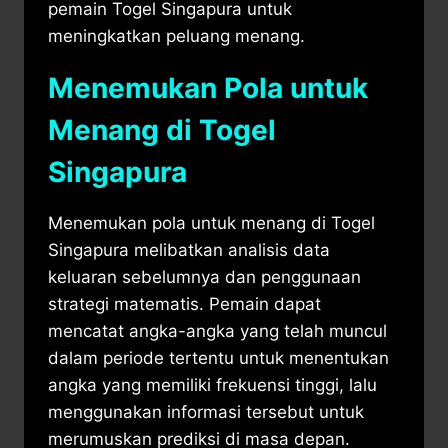
pemain Togel Singapura untuk
meningkatkan peluang menang.​
Menemukan Pola untuk
Menang di Togel
Singapura
Menemukan pola untuk menang di Togel
Singapura melibatkan analisis data
keluaran sebelumnya dan penggunaan
strategi matematis. Pemain dapat
mencatat angka-angka yang telah muncul
dalam periode tertentu untuk menentukan
angka yang memiliki frekuensi tinggi, lalu
menggunakan informasi tersebut untuk
merumuskan prediksi di masa depan.