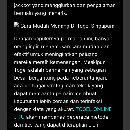
jackpot yang menggiurkan dan pengalaman
bermain yang menarik.
Dengan populernya permainan ini, banyak
orang ingin menemukan cara mudah dan
efektif untuk meningkatkan peluang
mereka meraih kemenangan. Meskipun
Togel adalah permainan yang sebagian
besar bergantung pada keberuntungan,
ada berbagai strategi dan teknik yang
dapat membantu pemain membuat
keputusan lebih cerdas dan terinfeksi
dengan data yang akurat.
TOGEL ONLINE
JITU
akan membahas beberapa metode
dan tips yang dapat diterapkan oleh