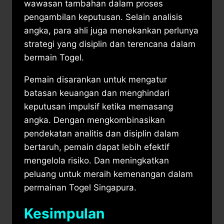
wawasan tambahan dalam proses
pengambilan keputusan. Selain analisis
angka, para ahli juga menekankan perlunya
strategi yang disiplin dan terencana dalam
bermain Togel.
Pemain disarankan untuk mengatur
batasan keuangan dan menghindari
keputusan impulsif ketika memasang
angka. ​Dengan mengkombinasikan
pendekatan analitis dan disiplin dalam
bertaruh, pemain dapat lebih efektif
mengelola risiko. Dan meningkatkan
peluang untuk meraih kemenangan dalam
permainan Togel Singapura​.
Kesimpulan