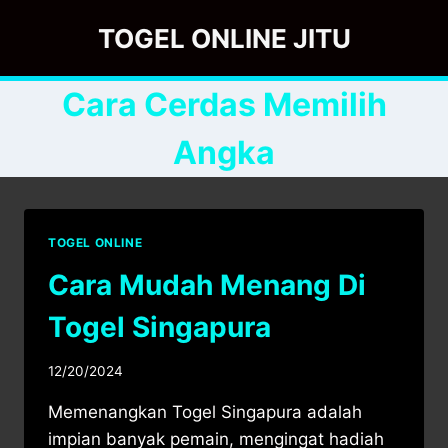
Skip
TOGEL ONLINE JITU
to
content
Cara Cerdas Memilih
Angka
TOGEL ONLINE
Cara Mudah Menang Di
Togel Singapura
12/20/2024
Memenangkan Togel Singapura adalah
impian banyak pemain, mengingat hadiah