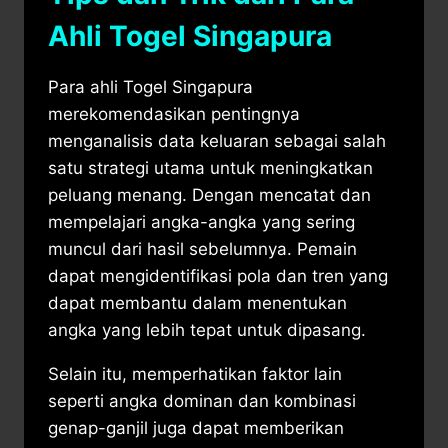
Ahli Togel Singapura
Para ahli Togel Singapura
merekomendasikan pentingnya
menganalisis data keluaran sebagai salah
satu strategi utama untuk meningkatkan
peluang menang. Dengan mencatat dan
mempelajari angka-angka yang sering
muncul dari hasil sebelumnya. Pemain
dapat mengidentifikasi pola dan tren yang
dapat membantu dalam menentukan
angka yang lebih tepat untuk dipasang.
Selain itu, memperhatikan faktor lain
seperti angka dominan dan kombinasi
genap-ganjil juga dapat memberikan