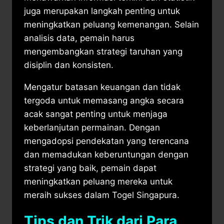
juga merupakan langkah penting untuk
meningkatkan peluang kemenangan. Selain
analisis data, pemain harus
mengembangkan strategi taruhan yang
disiplin dan konsisten.
Mengatur batasan keuangan dan tidak
tergoda untuk memasang angka secara
acak sangat penting untuk menjaga
keberlanjutan permainan. ​Dengan
mengadopsi pendekatan yang terencana
dan memadukan keberuntungan dengan
strategi yang baik, pemain dapat
meningkatkan peluang mereka untuk
meraih sukses dalam Togel Singapura​.
Tips dan Trik dari Para