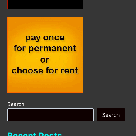
Search
Search
Recent Posts