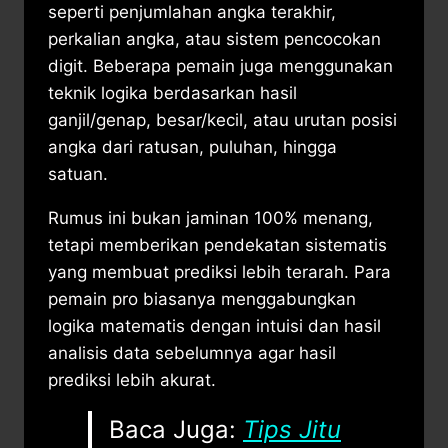
seperti penjumlahan angka terakhir,
perkalian angka, atau sistem pencocokan
digit. Beberapa pemain juga menggunakan
teknik logika berdasarkan hasil
ganjil/genap, besar/kecil, atau urutan posisi
angka dari ratusan, puluhan, hingga
satuan.
Rumus ini bukan jaminan 100% menang,
tetapi memberikan pendekatan sistematis
yang membuat prediksi lebih terarah. Para
pemain pro biasanya menggabungkan
logika matematis dengan intuisi dan hasil
analisis data sebelumnya agar hasil
prediksi lebih akurat.
Baca Juga:
Tips Jitu