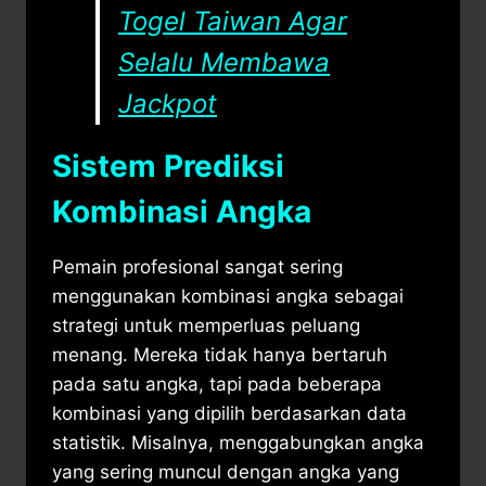
Togel Taiwan Agar
Selalu Membawa
Jackpot
Sistem Prediksi
Kombinasi Angka
Pemain profesional sangat sering
menggunakan kombinasi angka sebagai
strategi untuk memperluas peluang
menang. Mereka tidak hanya bertaruh
pada satu angka, tapi pada beberapa
kombinasi yang dipilih berdasarkan data
statistik. Misalnya, menggabungkan angka
yang sering muncul dengan angka yang