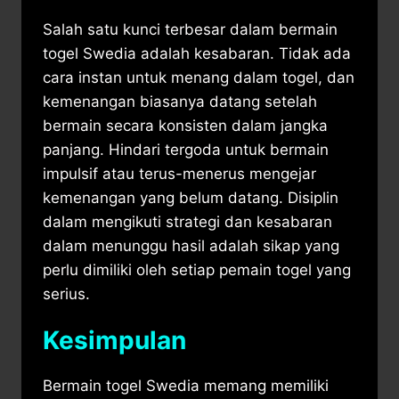
Salah satu kunci terbesar dalam bermain
togel Swedia adalah kesabaran. Tidak ada
cara instan untuk menang dalam togel, dan
kemenangan biasanya datang setelah
bermain secara konsisten dalam jangka
panjang. Hindari tergoda untuk bermain
impulsif atau terus-menerus mengejar
kemenangan yang belum datang. Disiplin
dalam mengikuti strategi dan kesabaran
dalam menunggu hasil adalah sikap yang
perlu dimiliki oleh setiap pemain togel yang
serius.
Kesimpulan
Bermain togel Swedia memang memiliki