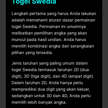
Togel Swedia
Langkah pertama yang harus Anda lakukan
adalah memahami aturan dasar permainan
togel Swedia. Permainan ini umumnya
melibatkan pemilihan angka yang akan
muncul pada hasil undian. Anda harus
memilih kombinasi angka dari serangkaian
pilihan yang tersedia.
Jenis taruhan yang paling umum dalam
togel Swedia termasuk taruhan 2D (dua
digit), 3D (tiga digit), dan 4D (empat digit).
Dalam taruhan 2D, Anda hanya perlu
memprediksi dua digit yang akan keluar,
sedangkan untuk 3D dan 4D, Anda perlu
memilih lebih banyak angka.