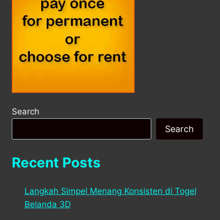
Search
Search
Recent Posts
Langkah Simpel Menang Konsisten di Togel
Belanda 3D