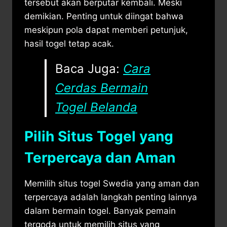
tersebut akan berputar kembali. Meski
demikian. Penting untuk diingat bahwa
meskipun pola dapat memberi petunjuk,
hasil togel tetap acak.
Baca Juga:
Cara
Cerdas Bermain
Togel Belanda
Pilih Situs Togel yang
Terpercaya dan Aman
Memilih situs togel Swedia yang aman dan
terpercaya adalah langkah penting lainnya
dalam bermain togel. Banyak pemain
tergoda untuk memilih situs yang