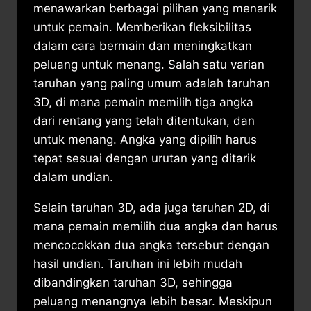
menawarkan berbagai pilihan yang menarik
untuk pemain. Memberikan fleksibilitas
dalam cara bermain dan meningkatkan
peluang untuk menang. Salah satu varian
taruhan yang paling umum adalah taruhan
3D, di mana pemain memilih tiga angka
dari rentang yang telah ditentukan, dan
untuk menang. Angka yang dipilih harus
tepat sesuai dengan urutan yang ditarik
dalam undian.
Selain taruhan 3D, ada juga taruhan 2D, di
mana pemain memilih dua angka dan harus
mencocokkan dua angka tersebut dengan
hasil undian. Taruhan ini lebih mudah
dibandingkan taruhan 3D, sehingga
peluang menangnya lebih besar. Meskipun