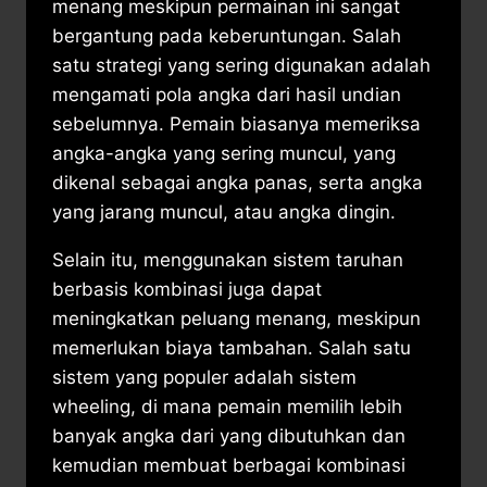
menang meskipun permainan ini sangat
bergantung pada keberuntungan. Salah
satu strategi yang sering digunakan adalah
mengamati pola angka dari hasil undian
sebelumnya. Pemain biasanya memeriksa
angka-angka yang sering muncul, yang
dikenal sebagai angka panas, serta angka
yang jarang muncul, atau angka dingin.
Selain itu, menggunakan sistem taruhan
berbasis kombinasi juga dapat
meningkatkan peluang menang, meskipun
memerlukan biaya tambahan. Salah satu
sistem yang populer adalah sistem
wheeling, di mana pemain memilih lebih
banyak angka dari yang dibutuhkan dan
kemudian membuat berbagai kombinasi