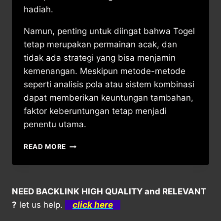
hadiah.
Namun, penting untuk diingat bahwa Togel
tetap merupakan permainan acak, dan
tidak ada strategi yang bisa menjamin
kemenangan. Meskipun metode-metode
seperti analisis pola atau sistem kombinasi
dapat memberikan keuntungan tambahan,
faktor keberuntungan tetap menjadi
penentu utama.
STRATEGI
READ MORE
MENANG
BESAR
MENEBAK
ANGKA
NEED BACKLINK HIGH QUALITY and RELEVANT
DI
?
let us help.
click here
TOGEL
TAIWAN