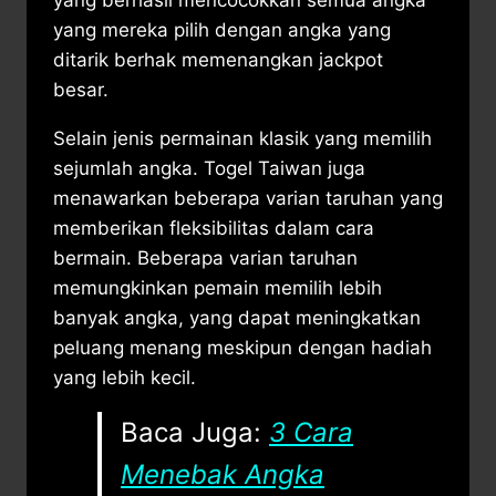
yang berhasil mencocokkan semua angka
yang mereka pilih dengan angka yang
ditarik berhak memenangkan jackpot
besar.
Selain jenis permainan klasik yang memilih
sejumlah angka. Togel Taiwan juga
menawarkan beberapa varian taruhan yang
memberikan fleksibilitas dalam cara
bermain. Beberapa varian taruhan
memungkinkan pemain memilih lebih
banyak angka, yang dapat meningkatkan
peluang menang meskipun dengan hadiah
yang lebih kecil.
Baca Juga:
3 Cara
Menebak Angka