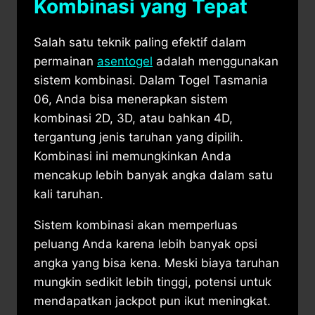
Kombinasi yang Tepat
Salah satu teknik paling efektif dalam
permainan
asentogel
adalah menggunakan
sistem kombinasi. Dalam Togel Tasmania
06, Anda bisa menerapkan sistem
kombinasi 2D, 3D, atau bahkan 4D,
tergantung jenis taruhan yang dipilih.
Kombinasi ini memungkinkan Anda
mencakup lebih banyak angka dalam satu
kali taruhan.
Sistem kombinasi akan memperluas
peluang Anda karena lebih banyak opsi
angka yang bisa kena. Meski biaya taruhan
mungkin sedikit lebih tinggi, potensi untuk
mendapatkan jackpot pun ikut meningkat.