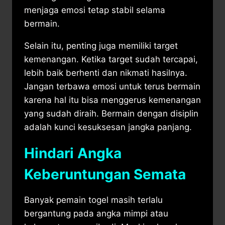
menjaga emosi tetap stabil selama
bermain.
Selain itu, penting juga memiliki target
kemenangan. Ketika target sudah tercapai,
lebih baik berhenti dan nikmati hasilnya.
Jangan terbawa emosi untuk terus bermain
karena hal itu bisa menggerus kemenangan
yang sudah diraih. Bermain dengan disiplin
adalah kunci kesuksesan jangka panjang.
Hindari Angka
Keberuntungan Semata
Banyak pemain togel masih terlalu
bergantung pada angka mimpi atau