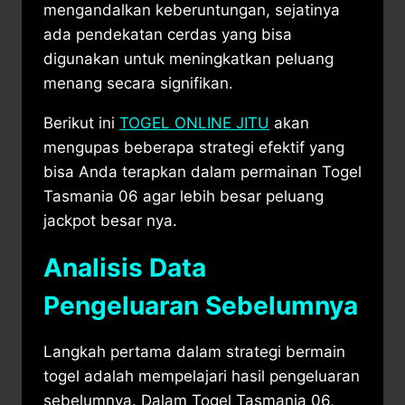
mengandalkan keberuntungan, sejatinya
ada pendekatan cerdas yang bisa
digunakan untuk meningkatkan peluang
menang secara signifikan.
Berikut ini
TOGEL ONLINE JITU
akan
mengupas beberapa strategi efektif yang
bisa Anda terapkan dalam permainan Togel
Tasmania 06 agar lebih besar peluang
jackpot besar nya.
Analisis Data
Pengeluaran Sebelumnya
Langkah pertama dalam strategi bermain
togel adalah mempelajari hasil pengeluaran
sebelumnya. Dalam Togel Tasmania 06,