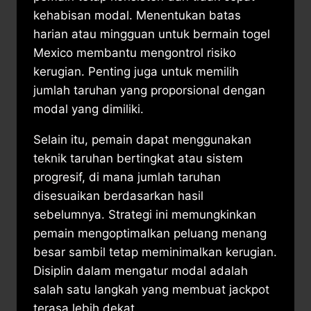
kehabisan modal. Menentukan batas
harian atau mingguan untuk bermain togel
Mexico membantu mengontrol risiko
kerugian. Penting juga untuk memilih
jumlah taruhan yang proporsional dengan
modal yang dimiliki.
Selain itu, pemain dapat menggunakan
teknik taruhan bertingkat atau sistem
progresif, di mana jumlah taruhan
disesuaikan berdasarkan hasil
sebelumnya. Strategi ini memungkinkan
pemain mengoptimalkan peluang menang
besar sambil tetap meminimalkan kerugian.
Disiplin dalam mengatur modal adalah
salah satu langkah yang membuat jackpot
terasa lebih dekat.