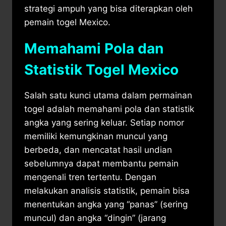
strategi ampuh yang bisa diterapkan oleh
pemain togel Mexico.
Memahami Pola dan
Statistik Togel Mexico
Salah satu kunci utama dalam permainan
togel adalah memahami pola dan statistik
angka yang sering keluar. Setiap nomor
memiliki kemungkinan muncul yang
berbeda, dan mencatat hasil undian
sebelumnya dapat membantu pemain
mengenali tren tertentu. Dengan
melakukan analisis statistik, pemain bisa
menentukan angka yang “panas” (sering
muncul) dan angka “dingin” (jarang