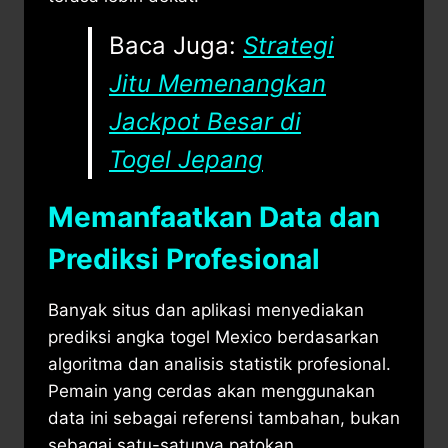
Baca Juga:
Strategi
Jitu Memenangkan
Jackpot Besar di
Togel Jepang
Memanfaatkan Data dan
Prediksi Profesional
Banyak situs dan aplikasi menyediakan
prediksi angka togel Mexico berdasarkan
algoritma dan analisis statistik profesional.
Pemain yang cerdas akan menggunakan
data ini sebagai referensi tambahan, bukan
sebagai satu-satunya patokan.