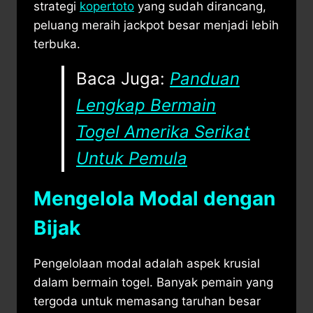
strategi
kopertoto
yang sudah dirancang,
peluang meraih jackpot besar menjadi lebih
terbuka.
Baca Juga:
Panduan
Lengkap Bermain
Togel Amerika Serikat
Untuk Pemula
Mengelola Modal dengan
Bijak
Pengelolaan modal adalah aspek krusial
dalam bermain togel. Banyak pemain yang
tergoda untuk memasang taruhan besar