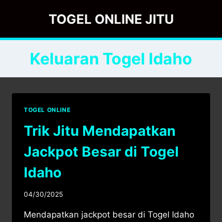
Skip
TOGEL ONLINE JITU
to
content
Keluaran Togel Idaho
TOGEL ONLINE
Trik Jitu Mendapatkan
Jackpot Besar di Togel
Idaho
04/30/2025
Mendapatkan jackpot besar di Togel Idaho