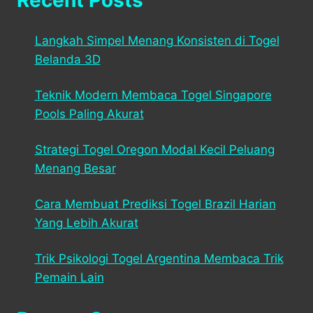
Langkah Simpel Menang Konsisten di Togel
Belanda 3D
Teknik Modern Membaca Togel Singapore
Pools Paling Akurat
Strategi Togel Oregon Modal Kecil Peluang
Menang Besar
Cara Membuat Prediksi Togel Brazil Harian
Yang Lebih Akurat
Trik Psikologi Togel Argentina Membaca Trik
Pemain Lain