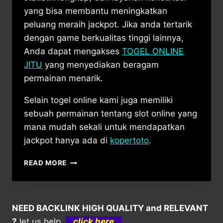
yang bisa membantu meningkatkan
peluang meraih jackpot. Jika anda tertarik
dengan game berkualitas tinggi lainnya,
Anda dapat mengakses
TOGEL ONLINE
JITU
yang menyediakan beragam
permainan menarik.
Selain togel online kami juga memiliki
sebuah permainan tentang slot online yang
mana mudah sekali untuk mendapatkan
jackpot hanya ada di
kopertoto
.
TRIK
READ MORE
JITU
MENDAPATKAN
JACKPOT
BESAR
NEED BACKLINK HIGH QUALITY and RELEVANT
DI
?
let us help.
click here