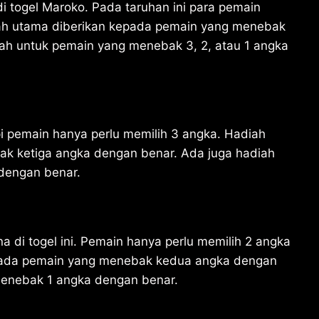
 di togel Maroko. Pada taruhan ini para pemain
diah utama diberikan kepada pemain yang menebak
ah untuk pemain yang menebak 3, 2, atau 1 angka
api pemain hanya perlu memilih 3 angka. Hadiah
k ketiga angka dengan benar. Ada juga hadiah
dengan benar.
na di togel ini. Pemain hanya perlu memilih 2 angka
epada pemain yang menebak kedua angka dengan
menebak 1 angka dengan benar.