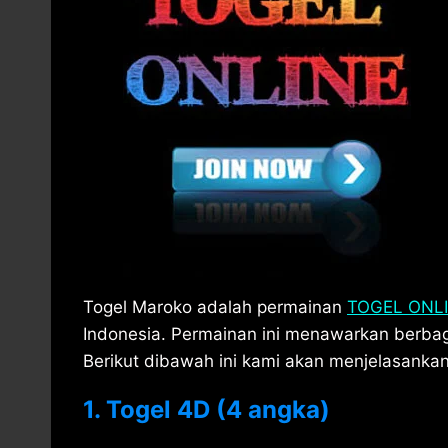
Togel Maroko adalah permainan
TOGEL ONLI
Indonesia. Permainan ini menawarkan berbag
Berikut dibawah ini kami akan menjelasankan
1. Togel 4D (4 angka)