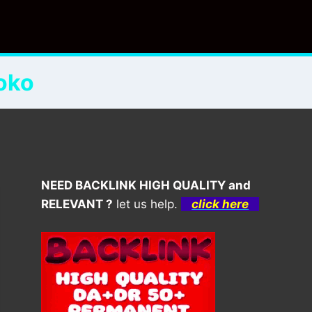
oko
NEED BACKLINK HIGH QUALITY and
RELEVANT ?
let us help.
click here