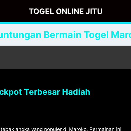
TOGEL ONLINE JITU
untungan Bermain Togel Mar
ackpot Terbesar Hadiah
tebak angka yang populer di Maroko. Permainan ini