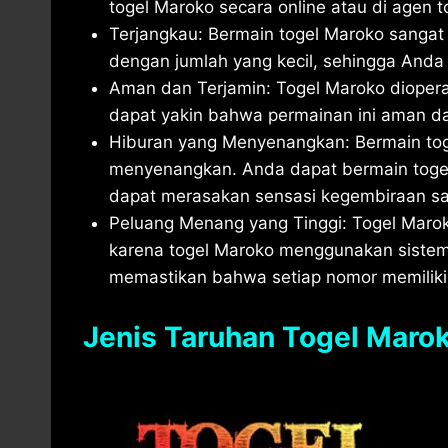
togel Maroko secara online atau di agen t
Terjangkau: Bermain togel Maroko sanga
dengan jumlah yang kecil, sehingga Anda 
Aman dan Terjamin: Togel Maroko dioper
dapat yakin bahwa permainan ini aman da
Hiburan yang Menyenangkan: Bermain tog
menyenangkan. Anda dapat bermain toge
dapat merasakan sensasi kegembiraan sa
Peluang Menang yang Tinggi: Togel Maroko
karena togel Maroko menggunakan siste
memastikan bahwa setiap nomor memiliki 
Jenis Taruhan Togel Maro