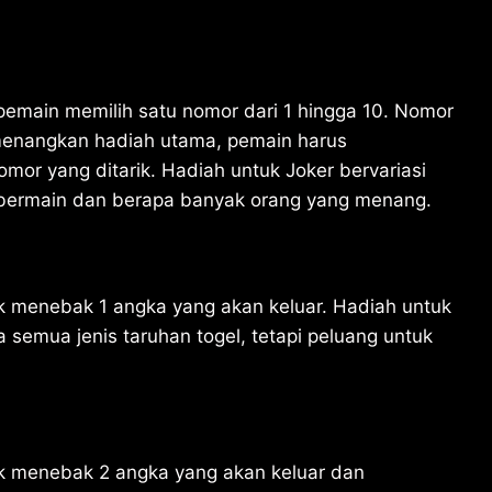
emain memilih satu nomor dari 1 hingga 10. Nomor
emenangkan hadiah utama, pemain harus
r yang ditarik. Hadiah untuk Joker bervariasi
 bermain dan berapa banyak orang yang menang.
k menebak 1 angka yang akan keluar. Hadiah untuk
ra semua jenis taruhan togel, tetapi peluang untuk
uk menebak 2 angka yang akan keluar dan