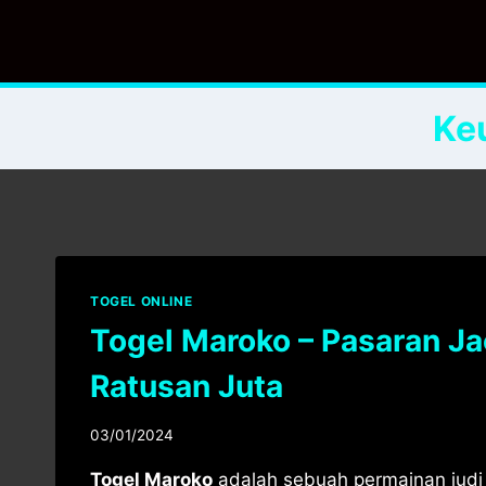
Skip
to
content
Ke
TOGEL ONLINE
Togel Maroko – Pasaran J
Ratusan Juta
03/01/2024
Togel Maroko
adalah sebuah permainan judi 