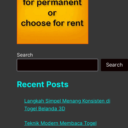
Search
Search
Recent Posts
Langkah Simpel Menang Konsisten di
Togel Belanda 3D
Teknik Modern Membaca Togel