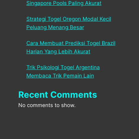
Singapore Pools Paling Akurat
Strategi Togel Oregon Modal Kecil
Peluang Menang Besar
Cara Membuat Prediksi Togel Brazil
Harian Yang Lebih Akurat
Trik Psikologi Togel Argentina
Membaca Trik Pemain Lain
Recent Comments
No comments to show.