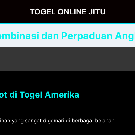
TOGEL ONLINE JITU
ombinasi dan Perpaduan Ang
t di Togel Amerika
inan yang sangat digemari di berbagai belahan