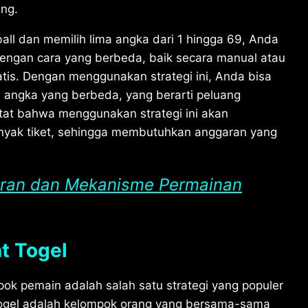
ng.
all dan memilih lima angka dari 1 hingga 69, Anda
engan cara yang berbeda, baik secara manual atau
is. Dengan menggunakan strategi ini, Anda bisa
i angka yang berbeda, yang berarti peluang
atat bahwa menggunakan strategi ini akan
nyak tiket, sehingga membutuhkan anggaran yang
ran dan Mekanisme Permainan
t Togel
ok pemain adalah salah satu strategi yang populer
 togel adalah kelompok orang yang bersama-sama