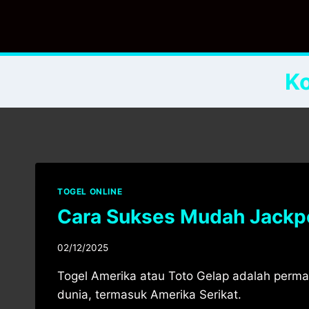
Skip
to
content
K
TOGEL ONLINE
Cara Sukses Mudah Jackpo
02/12/2025
Togel Amerika atau Toto Gelap adalah perma
dunia, termasuk Amerika Serikat.