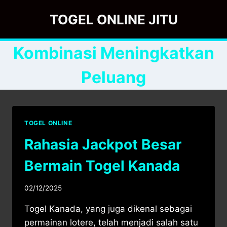
Skip
TOGEL ONLINE JITU
to
content
Kombinasi Meningkatkan
Peluang
TOGEL ONLINE
Rahasia Jackpot Besar
Bermain Togel Kanada
02/12/2025
Togel Kanada, yang juga dikenal sebagai
permainan lotere, telah menjadi salah satu