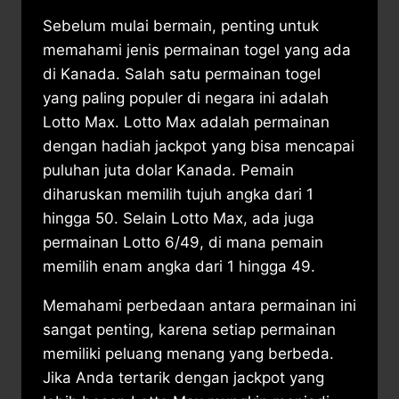
Sebelum mulai bermain, penting untuk
memahami jenis permainan togel yang ada
di Kanada. Salah satu permainan togel
yang paling populer di negara ini adalah
Lotto Max. Lotto Max adalah permainan
dengan hadiah jackpot yang bisa mencapai
puluhan juta dolar Kanada. Pemain
diharuskan memilih tujuh angka dari 1
hingga 50. Selain Lotto Max, ada juga
permainan Lotto 6/49, di mana pemain
memilih enam angka dari 1 hingga 49.
Memahami perbedaan antara permainan ini
sangat penting, karena setiap permainan
memiliki peluang menang yang berbeda.
Jika Anda tertarik dengan jackpot yang