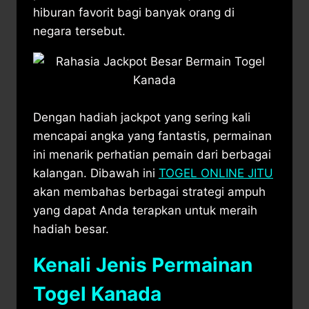
hiburan favorit bagi banyak orang di
negara tersebut.
Dengan hadiah jackpot yang sering kali
mencapai angka yang fantastis, permainan
ini menarik perhatian pemain dari berbagai
kalangan. Dibawah ini
TOGEL ONLINE JITU
akan membahas berbagai strategi ampuh
yang dapat Anda terapkan untuk meraih
hadiah besar.
Kenali Jenis Permainan
Togel Kanada