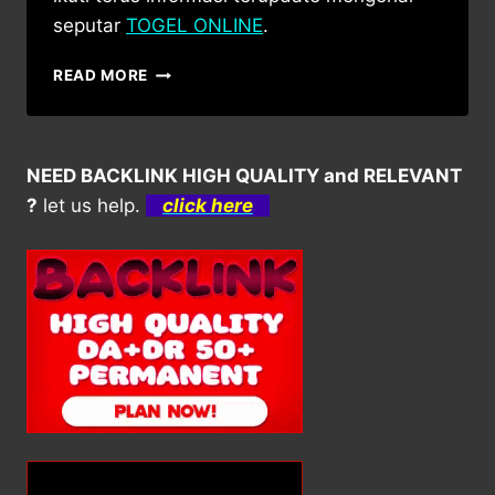
seputar
TOGEL ONLINE
.
RAHASIA
READ MORE
JACKPOT
BESAR
BERMAIN
TOGEL
NEED BACKLINK HIGH QUALITY and RELEVANT
KANADA
?
let us help.
click here