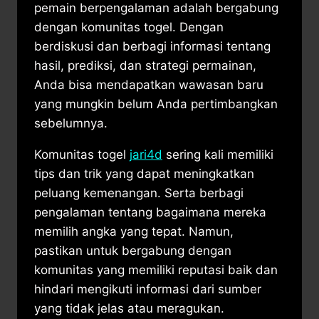
pemain berpengalaman adalah bergabung
dengan komunitas togel. Dengan
berdiskusi dan berbagi informasi tentang
hasil, prediksi, dan strategi permainan,
Anda bisa mendapatkan wawasan baru
yang mungkin belum Anda pertimbangkan
sebelumnya.
Komunitas togel
jari4d
sering kali memiliki
tips dan trik yang dapat meningkatkan
peluang kemenangan. Serta berbagi
pengalaman tentang bagaimana mereka
memilih angka yang tepat. Namun,
pastikan untuk bergabung dengan
komunitas yang memiliki reputasi baik dan
hindari mengikuti informasi dari sumber
yang tidak jelas atau meragukan.