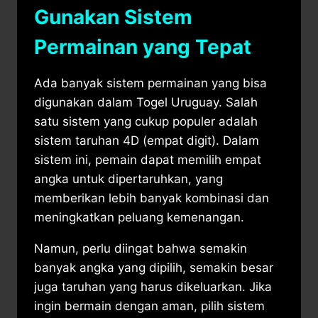
Gunakan Sistem
Permainan yang Tepat
Ada banyak sistem permainan yang bisa
digunakan dalam Togel Uruguay. Salah
satu sistem yang cukup populer adalah
sistem taruhan 4D (empat digit). Dalam
sistem ini, pemain dapat memilih empat
angka untuk dipertaruhkan, yang
memberikan lebih banyak kombinasi dan
meningkatkan peluang kemenangan.
Namun, perlu diingat bahwa semakin
banyak angka yang dipilih, semakin besar
juga taruhan yang harus dikeluarkan. Jika
ingin bermain dengan aman, pilih sistem