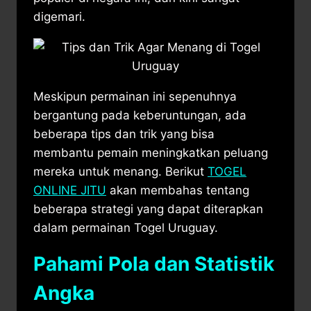
digemari.
Meskipun permainan ini sepenuhnya
bergantung pada keberuntungan, ada
beberapa tips dan trik yang bisa
membantu pemain meningkatkan peluang
mereka untuk menang. Berikut
TOGEL
ONLINE JITU
akan membahas tentang
beberapa strategi yang dapat diterapkan
dalam permainan Togel Uruguay.
Pahami Pola dan Statistik
Angka