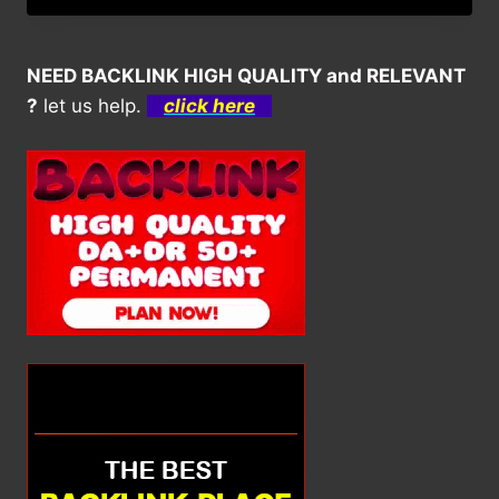
BERMAIN
TOGEL
PERU
NEED BACKLINK HIGH QUALITY and RELEVANT
UNTUK
?
let us help.
click here
PEMULA