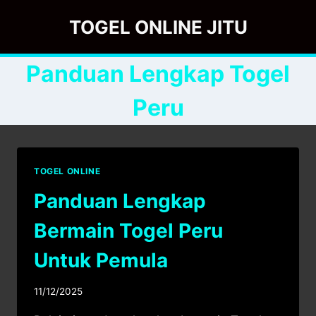
Skip
TOGEL ONLINE JITU
to
content
Panduan Lengkap Togel
Peru
TOGEL ONLINE
Panduan Lengkap
Bermain Togel Peru
Untuk Pemula
11/12/2025