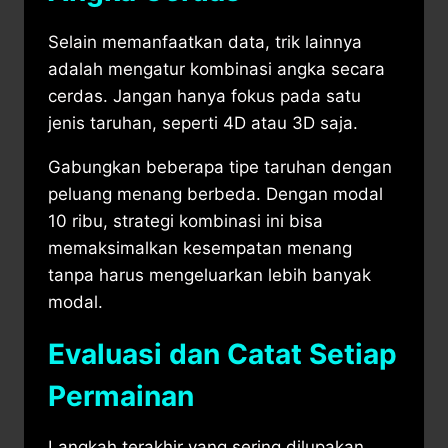
Selain memanfaatkan data, trik lainnya
adalah mengatur kombinasi angka secara
cerdas. Jangan hanya fokus pada satu
jenis taruhan, seperti 4D atau 3D saja.
Gabungkan beberapa tipe taruhan dengan
peluang menang berbeda. Dengan modal
10 ribu, strategi kombinasi ini bisa
memaksimalkan kesempatan menang
tanpa harus mengeluarkan lebih banyak
modal.
Evaluasi dan Catat Setiap
Permainan
Langkah terakhir yang sering dilupakan