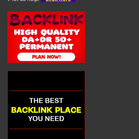
MODAL
10
RIBU