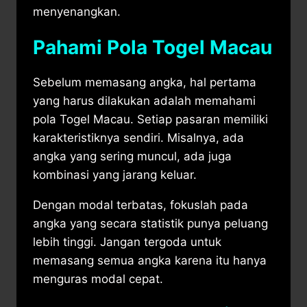
menyenangkan.
Pahami Pola Togel Macau
Sebelum memasang angka, hal pertama
yang harus dilakukan adalah memahami
pola Togel Macau. Setiap pasaran memiliki
karakteristiknya sendiri. Misalnya, ada
angka yang sering muncul, ada juga
kombinasi yang jarang keluar.
Dengan modal terbatas, fokuslah pada
angka yang secara statistik punya peluang
lebih tinggi. Jangan tergoda untuk
memasang semua angka karena itu hanya
menguras modal cepat.