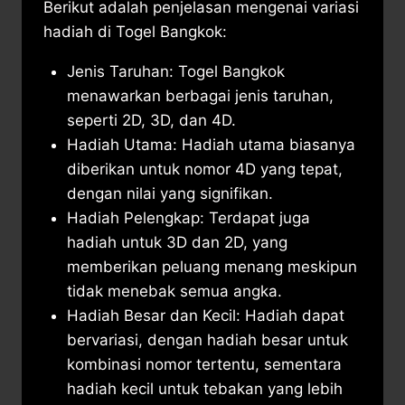
Berikut adalah penjelasan mengenai variasi
hadiah di Togel Bangkok:
Jenis Taruhan: Togel Bangkok
menawarkan berbagai jenis taruhan,
seperti 2D, 3D, dan 4D.
Hadiah Utama: Hadiah utama biasanya
diberikan untuk nomor 4D yang tepat,
dengan nilai yang signifikan.
Hadiah Pelengkap: Terdapat juga
hadiah untuk 3D dan 2D, yang
memberikan peluang menang meskipun
tidak menebak semua angka.
Hadiah Besar dan Kecil: Hadiah dapat
bervariasi, dengan hadiah besar untuk
kombinasi nomor tertentu, sementara
hadiah kecil untuk tebakan yang lebih