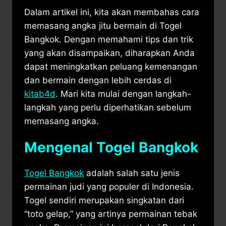
Dalam artikel ini, kita akan membahas cara
memasang angka jitu bermain di Togel
Bangkok. Dengan memahami tips dan trik
yang akan disampaikan, diharapkan Anda
dapat meningkatkan peluang kemenangan
dan bermain dengan lebih cerdas di
kitab4d
. Mari kita mulai dengan langkah-
langkah yang perlu diperhatikan sebelum
memasang angka.
Mengenal Togel Bangkok
Togel Bangkok
adalah salah satu jenis
permainan judi yang populer di Indonesia.
Togel sendiri merupakan singkatan dari
“toto gelap,” yang artinya permainan tebak