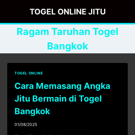
Skip
TOGEL ONLINE JITU
to
content
Ragam Taruhan Togel
Bangkok
TOGEL ONLINE
Cara Memasang Angka
Jitu Bermain di Togel
Bangkok
01/08/2025