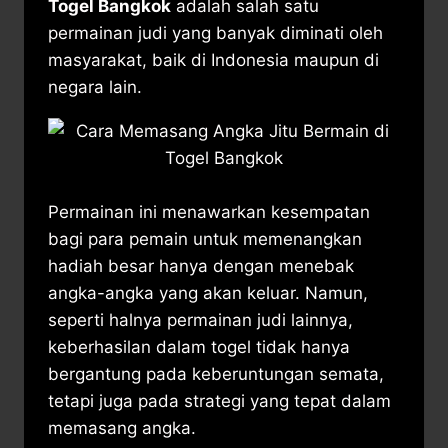
Togel Bangkok
adalah salah satu
permainan judi yang banyak diminati oleh
masyarakat, baik di Indonesia maupun di
negara lain.
Permainan ini menawarkan kesempatan
bagi para pemain untuk memenangkan
hadiah besar hanya dengan menebak
angka-angka yang akan keluar. Namun,
seperti halnya permainan judi lainnya,
keberhasilan dalam togel tidak hanya
bergantung pada keberuntungan semata,
tetapi juga pada strategi yang tepat dalam
memasang angka.