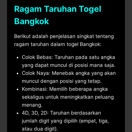
Ragam Taruhan Togel
Bangkok
Berikut adalah penjelasan singkat tentang
ragam taruhan dalam togel Bangkok:
Colok Bebas: Taruhan pada satu angka
yang dapat muncul di posisi mana saja.
Colok Naya: Menebak angka yang akan
muncul dengan posisi yang tetap.
Kombinasi: Memilih beberapa angka
sekaligus untuk meningkatkan peluang
menang.
4D, 3D, 2D: Taruhan berdasarkan
jumlah digit yang dipilih (empat, tiga,
atau dua digit).