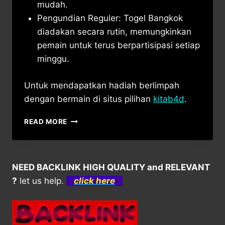
mudah.
Pengundian Reguler: Togel Bangkok
diadakan secara rutin, memungkinkan
pemain untuk terus berpartisipasi setiap
minggu.
Untuk mendapatkan hadiah berlimpah
dengan bermain di situs pilihan
kitab4d
.
CARA
READ MORE
MEMASANG
ANGKA
JITU
BERMAIN
NEED BACKLINK HIGH QUALITY and RELEVANT
DI
?
let us help.
click here
TOGEL
BANGKOK