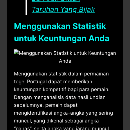
Taruhan Yang Bijak
Menggunakan Statistik
untuk Keuntungan Anda
​Menggunakan statistik dalam permainan
togel Portugal dapat memberikan
keuntungan kompetitif bagi para pemain.​
Dengan menganalisis data hasil undian
sebelumnya, pemain dapat
mengidentifikasi angka-angka yang sering
muncul, yang dikenal sebagai angka
“panas”, serta angka yang jarang muncul,