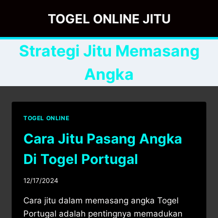
Skip
TOGEL ONLINE JITU
to
content
Strategi Jitu Memasang
Angka
TOGEL ONLINE
Cara Jitu Pasang Angka
Di Togel Portugal
12/17/2024
Cara jitu dalam memasang angka Togel
Portugal adalah pentingnya memadukan