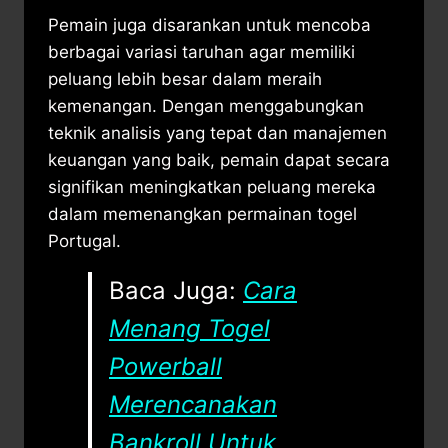
Pemain juga disarankan untuk mencoba
berbagai variasi taruhan agar memiliki
peluang lebih besar dalam meraih
kemenangan. ​Dengan menggabungkan
teknik analisis yang tepat dan manajemen
keuangan yang baik, pemain dapat secara
signifikan meningkatkan peluang mereka
dalam memenangkan permainan togel
Portugal.
Baca Juga:
Cara
Menang Togel
Powerball
Merencanakan
Bankroll Untuk