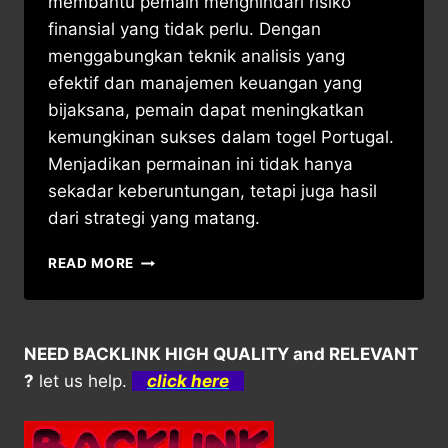
membantu pemain menghindari risiko
finansial yang tidak perlu. Dengan
menggabungkan teknik analisis yang
efektif dan manajemen keuangan yang
bijaksana, pemain dapat meningkatkan
kemungkinan sukses dalam togel Portugal.
Menjadikan permainan ini tidak hanya
sekadar keberuntungan, tetapi juga hasil
dari strategi yang matang.
CARA
READ MORE
JITU
PASANG
ANGKA
DI
NEED BACKLINK HIGH QUALITY and RELEVANT
TOGEL
?
let us help.
click here
PORTUGAL