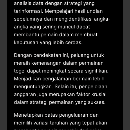
analisis data dengan strategi yang
terinformasi. Mempelajari hasil undian
sebelumnya dan mengidentifikasi angka-
angka yang sering muncul dapat
membantu pemain dalam membuat
keputusan yang lebih cerdas.
​Dengan pendekatan ini, peluang untuk
meraih kemenangan dalam permainan
togel dapat meningkat secara signifikan.
Menjadikan pengalaman bermain lebih
menguntungkan.​ Selain itu, pengelolaan
anggaran juga merupakan faktor krusial
dalam strategi permainan yang sukses.
Menetapkan batas pengeluaran dan
memilih variasi taruhan yang tepat akan