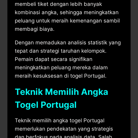
membeli tiket dengan lebih banyak
kombinasi angka, sehingga meningkatkan
peluang untuk meraih kemenangan sambil
membagi biaya.
Dengan memadukan analisis statistik yang
tepat dan strategi taruhan kelompok.
Pemain dapat secara signifikan
meningkatkan peluang mereka dalam
meraih kesuksesan di togel Portugal.
Teknik Memilih Angka
Togel Portugal
Teknik memilih angka togel Portugal
memerlukan pendekatan yang strategis
dan berfokus pada analisis data. Salah