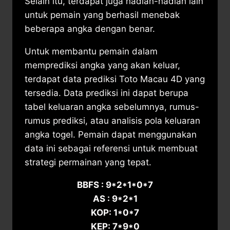
Selain itu, terdapat juga hadiah-hadiah lain
untuk pemain yang berhasil menebak
beberapa angka dengan benar.
Untuk membantu pemain dalam
memprediksi angka yang akan keluar,
terdapat data prediksi Toto Macau 4D yang
tersedia. Data prediksi ini dapat berupa
tabel keluaran angka sebelumnya, rumus-
rumus prediksi, atau analisis pola keluaran
angka togel. Pemain dapat menggunakan
data ini sebagai referensi untuk membuat
strategi permainan yang tepat.
BBFS : 9*2*1*0*7
AS : 9*2*1
KOP: 1*0*7
KEP: 7*9*0