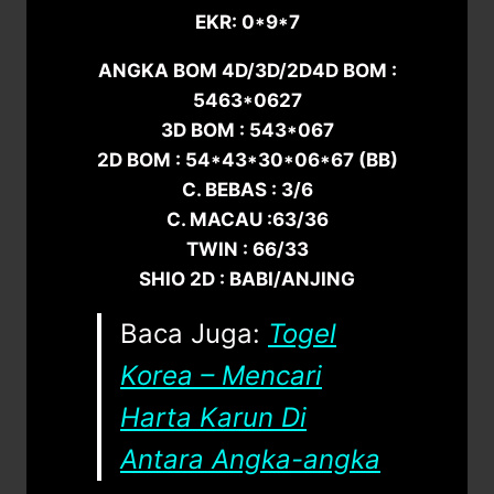
EKR: 0*9*7
ANGKA BOM 4D/3D/2D4D BOM :
5463*0627
3D BOM : 543*067
2D BOM : 54*43*30*06*67 (BB)
C. BEBAS : 3/6
C. MACAU :63/36
TWIN : 66/33
SHIO 2D : BABI/ANJING
Baca Juga:
Togel
Korea – Mencari
Harta Karun Di
Antara Angka-angka