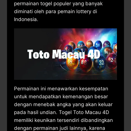
permainan togel populer yang banyak
diminati oleh para pemain lottery di
Indonesia.
Permainan ini menawarkan kesempatan
untuk mendapatkan kemenangan besar
dengan menebak angka yang akan keluar
pada hasil undian. Togel Toto Macau 4D
memiliki keunikan tersendiri dibandingkan
dengan permainan judi lainnya, karena