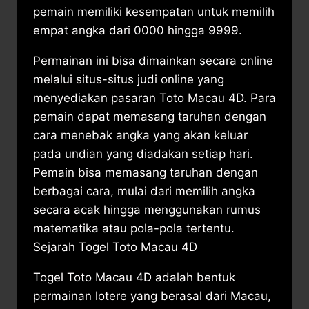
pemain memiliki kesempatan untuk memilih
empat angka dari 0000 hingga 9999.
Permainan ini bisa dimainkan secara online
melalui situs-situs judi online yang
menyediakan pasaran Toto Macau 4D. Para
pemain dapat memasang taruhan dengan
cara menebak angka yang akan keluar
pada undian yang diadakan setiap hari.
Pemain bisa memasang taruhan dengan
berbagai cara, mulai dari memilih angka
secara acak hingga menggunakan rumus
matematika atau pola-pola tertentu.
Sejarah Togel Toto Macau 4D
Togel Toto Macau 4D adalah bentuk
permainan lotere yang berasal dari Macau,