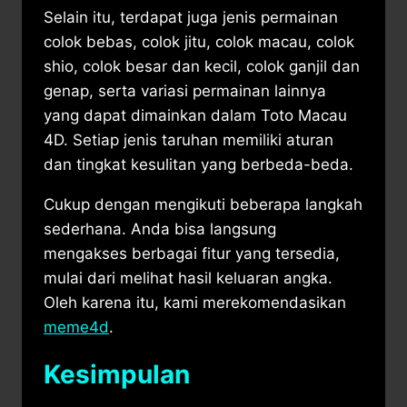
Selain itu, terdapat juga jenis permainan
colok bebas, colok jitu, colok macau, colok
shio, colok besar dan kecil, colok ganjil dan
genap, serta variasi permainan lainnya
yang dapat dimainkan dalam Toto Macau
4D. Setiap jenis taruhan memiliki aturan
dan tingkat kesulitan yang berbeda-beda.
Cukup dengan mengikuti beberapa langkah
sederhana. Anda bisa langsung
mengakses berbagai fitur yang tersedia,
mulai dari melihat hasil keluaran angka.
Oleh karena itu, kami merekomendasikan
meme4d
.
Kesimpulan