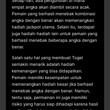
Setiap hari, ada pengundian di mana
empat angka akan diambil secara acak.
Pemain yang berhasil menebak kombinasi
angka dengan benar akan memenangkan
hadiah jackpot utama. Selain itu, terdapat
juga hadiah-hadiah lain untuk pemain yang
berhasil menebak beberapa angka dengan
benar.
Salah satu hal yang membuat Togel
semakin menarik adalah hadiah
kemenangan yang bisa didapatkan.
Pemain memiliki kesempatan untuk
memenangkan hadiah besar jika berhasil
menebak angka dengan benar. Namun,
tentu saja, permainan ini juga memiliki
risiko yang harus siap dihadapi karena hasil