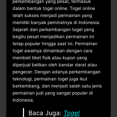
perkembangan yang pesat, termasuk
dalam bentuk togel online. Togel online
telah sukses menjadi permainan yang
memiliki banyak peminatnya di Indonesia.
Sejarah dan perkembangan togel yang
begitu pesat menjadikan permainan ini
tetap populer hingga saat ini. Permainan
togel awalnya dimainkan dengan cara
membeli tiket fisik atau kupon yang
diperjual belikan oleh bandar darat atau
pengecer. Dengan adanya perkembangan
teknologi, permainan togel juga ikut
berkembang, dan menjadi salah satu jenis
permainan judi yang sangat populer di
Indonesia.
Baca Juga:
Togel