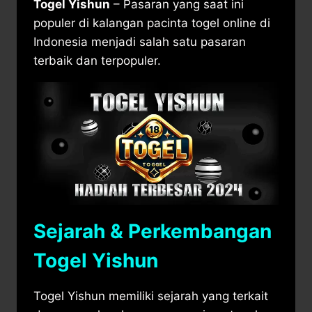
Togel Yishun
– Pasaran yang saat ini
populer di kalangan pacinta togel online di
Indonesia menjadi salah satu pasaran
terbaik dan terpopuler.
Sejarah & Perkembangan
Togel Yishun
Togel Yishun memiliki sejarah yang terkait