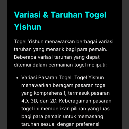
Variasi & Taruhan Togel
Yishun
Togel Yishun menawarkan berbagai variasi
taruhan yang menarik bagi para pemain.
Beberapa variasi taruhan yang dapat
ditemui dalam permainan togel meliputi:
Variasi Pasaran Togel: Togel Yishun
menawarkan beragam pasaran togel
yang komprehensif, termasuk pasaran
4D, 3D, dan 2D. Keberagaman pasaran
togel ini memberikan pilihan yang luas
bagi para pemain untuk memasang
taruhan sesuai dengan preferensi