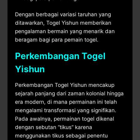
Dengan berbagai variasi taruhan yang
ditawarkan, Togel Yishun memberikan
pengalaman bermain yang menarik dan
beragam bagi para pemain togel.
Perkembangan Togel
Yishun
Perkembangan Togel Yishun mencakup
sejarah panjang dari zaman kolonial hingga
era modern, di mana permainan ini telah
mengalami transformasi yang signifikan.
Pada awalnya, permainan togel dikenal
dengan sebutan “tikus” karena
menggunakan tikus sebagai penentu