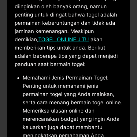
diinginkan oleh banyak orang, namun
penting untuk diingat bahwa togel adalah
permainan keberuntungan dan tidak ada
jaminan kemenangan. Meskipun
demikian,
TOGEL ONLINE JITU
akan
memberikan tips untuk anda. Berikut
adalah beberapa tips yang dapat menjadi
panduan saat bermain togel:
Memahami Jenis Permainan Togel:
Penting untuk memahami jenis
permainan togel yang Anda mainkan,
serta cara menang bermain togel online.
Memeriksa ulasan online dan
merencanakan budget yang ingin Anda
keluarkan juga dapat membantu
meningkatkan pemahaman Anda