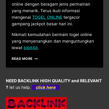
online dengan beragam jenis permainan
yang menarik. Terus ikuti informasi
mengenai
TOGEL ONLINE
tergacor
gampang jackpot besar hari ini.
Nikmati kemudahan bermain togel online
yang menyenangkan dan menguntungkan
lewat
bibit4d
.
TOGEL
READ MORE
YISHUN
–
PASARAN
TERBAIK
NEED BACKLINK HIGH QUALITY and RELEVANT
DAN
?
let us help.
click here
TERPOPULER
JP
PAUS
HARI
INI