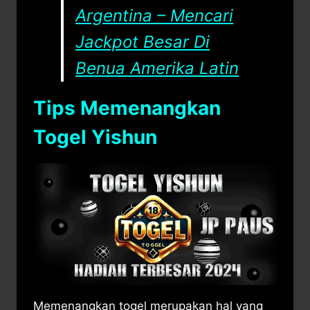
Argentina – Mencari
Jackpot Besar Di
Benua Amerika Latin
Tips Memenangkan
Togel Yishun
Memenangkan togel merupakan hal yang