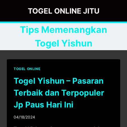
Skip
TOGEL ONLINE JITU
to
content
Tips Memenangkan
Togel Yishun
TOGEL ONLINE
Togel Yishun – Pasaran
Terbaik dan Terpopuler
Jp Paus Hari Ini
04/18/2024