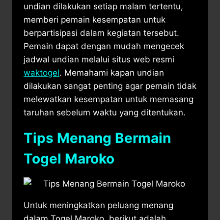
undian dilakukan setiap malam tertentu,
memberi pemain kesempatan untuk
berpartisipasi dalam kegiatan tersebut.
Pemain dapat dengan mudah mengecek
jadwal undian melalui situs web resmi
waktogel
. Memahami kapan undian
dilakukan sangat penting agar pemain tidak
melewatkan kesempatan untuk memasang
taruhan sebelum waktu yang ditentukan.
Tips Menang Bermain
Togel Maroko
Untuk meningkatkan peluang menang
dalam Togel Maroko, berikut adalah