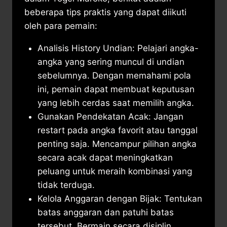
beberapa tips praktis yang dapat diikuti
oleh para pemain:
Analisis History Undian: Pelajari angka-
angka yang sering muncul di undian
sebelumnya. Dengan memahami pola
ini, pemain dapat membuat keputusan
yang lebih cerdas saat memilih angka.
Gunakan Pendekatan Acak: Jangan
restart pada angka favorit atau tanggal
penting saja. Mencampur pilihan angka
secara acak dapat meningkatkan
peluang untuk meraih kombinasi yang
tidak terduga.
Kelola Anggaran dengan Bijak: Tentukan
batas anggaran dan patuhi batas
tersebut. Bermain secara disiplin