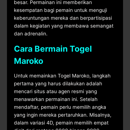
besar. Permainan ini memberikan
kesempatan bagi pemain untuk menguji
keberuntungan mereka dan berpartisipasi
dalam kegiatan yang membawa semangat
dan adrenalin.
Cara Bermain Togel
Maroko
Untuk memainkan Togel Maroko, langkah
pertama yang harus dilakukan adalah
mencari situs atau agen resmi yang
menawarkan permainan ini. Setelah
mendaftar, pemain perlu memilih angka
yang ingin mereka pertaruhkan. Misalnya,
dalam variasi 4D, pemain memilih empat