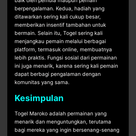
baik oleh pemula maupun pemain
berpengalaman. Kedua, hadiah yang
ditawarkan sering kali cukup besar,
memberikan insentif tambahan untuk
bermain. Selain itu, Togel sering kali
menjangkau pemain melalui berbagai
platform, termasuk online, membuatnya
lebih praktis. Fungsi sosial dari permainan
ini juga menarik, karena sering kali pemain
dapat berbagi pengalaman dengan
komunitas yang sama.
Kesimpulan
​Togel Maroko adalah permainan yang
menarik dan menguntungkan, terutama
bagi mereka yang ingin bersenang-senang