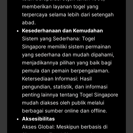
memberikan layanan togel yang
terpercaya selama lebih dari setengah
abad.
Kesederhanaan dan Kemudahan
Sistem yang Sederhana: Togel
Singapore memiliki sistem permainan
yang sederhana dan mudah dipahami,
menjadikannya pilihan yang baik bagi
pemula dan pemain berpengalaman.
Ketersediaan Informasi: Hasil
pengundian, statistik, dan informasi
penting lainnya tentang Togel Singapore
mudah diakses oleh publik melalui
berbagai sumber online dan offline.
Aksesibilitas
Akses Global: Meskipun berbasis di