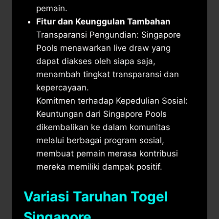
pemain.
Fitur dan Keunggulan Tambahan
Transparansi Pengundian: Singapore
Pools menawarkan live draw yang
dapat diakses oleh siapa saja,
menambah tingkat transparansi dan
kepercayaan.
Komitmen terhadap Kepedulian Sosial:
Keuntungan dari Singapore Pools
dikembalikan ke dalam komunitas
melalui berbagai program sosial,
membuat pemain merasa kontribusi
mereka memiliki dampak positif.
Variasi Taruhan Togel
Singapore