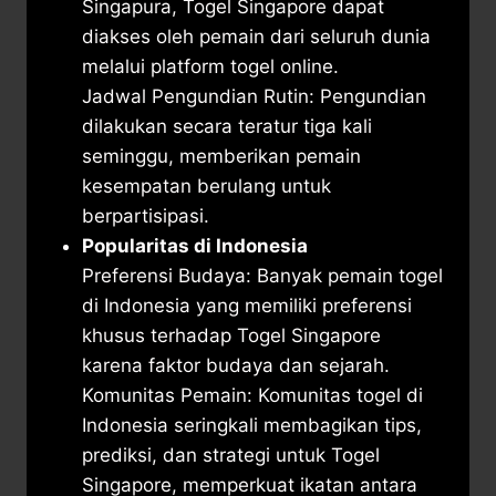
Singapura, Togel Singapore dapat
diakses oleh pemain dari seluruh dunia
melalui platform togel online.
Jadwal Pengundian Rutin: Pengundian
dilakukan secara teratur tiga kali
seminggu, memberikan pemain
kesempatan berulang untuk
berpartisipasi.
Popularitas di Indonesia
Preferensi Budaya: Banyak pemain togel
di Indonesia yang memiliki preferensi
khusus terhadap Togel Singapore
karena faktor budaya dan sejarah.
Komunitas Pemain: Komunitas togel di
Indonesia seringkali membagikan tips,
prediksi, dan strategi untuk Togel
Singapore, memperkuat ikatan antara