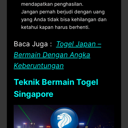
mendapatkan penghasilan.
Jangan pernah berjudi dengan uang
yang Anda tidak bisa kehilangan dan
ketahui kapan harus berhenti.
Baca Juga :
Togel Japan –
Bermain Dengan Angka
Keberuntungan
Teknik Bermain Togel
Singapore