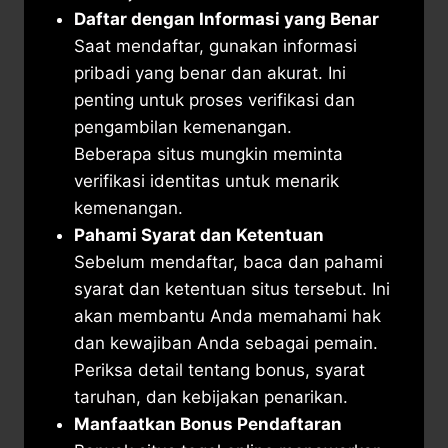
Daftar dengan Informasi yang Benar
Saat mendaftar, gunakan informasi
pribadi yang benar dan akurat. Ini
penting untuk proses verifikasi dan
pengambilan kemenangan.
Beberapa situs mungkin meminta
verifikasi identitas untuk menarik
kemenangan.
Pahami Syarat dan Ketentuan
Sebelum mendaftar, baca dan pahami
syarat dan ketentuan situs tersebut. Ini
akan membantu Anda memahami hak
dan kewajiban Anda sebagai pemain.
Periksa detail tentang bonus, syarat
taruhan, dan kebijakan penarikan.
Manfaatkan Bonus Pendaftaran