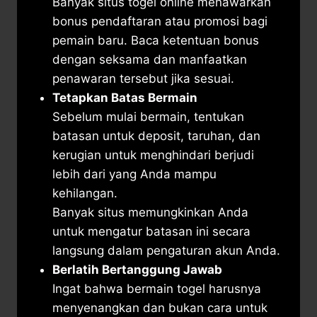
Banyak situs togel online menawarkan
bonus pendaftaran atau promosi bagi
pemain baru. Baca ketentuan bonus
dengan seksama dan manfaatkan
penawaran tersebut jika sesuai.
Tetapkan Batas Bermain
Sebelum mulai bermain, tentukan
batasan untuk deposit, taruhan, dan
kerugian untuk menghindari berjudi
lebih dari yang Anda mampu
kehilangan.
Banyak situs memungkinkan Anda
untuk mengatur batasan ini secara
langsung dalam pengaturan akun Anda.
Berlatih Bertanggung Jawab
Ingat bahwa bermain togel harusnya
menyenangkan dan bukan cara untuk