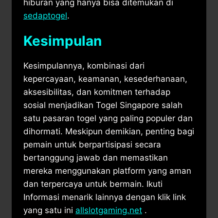
hiburan yang hanya bisa ditemukan di
sedaptogel
.
Kesimpulan
Kesimpulannya, kombinasi dari
kepercayaan, keamanan, kesederhanaan,
aksesibilitas, dan komitmen terhadap
sosial menjadikan Togel Singapore salah
satu pasaran togel yang paling populer dan
dihormati. Meskipun demikian, penting bagi
pemain untuk berpartisipasi secara
bertanggung jawab dan memastikan
mereka menggunakan platform yang aman
dan terpercaya untuk bermain. Ikuti
Informasi menarik lainnya dengan klik link
yang satu ini
allslotgaming.net
.