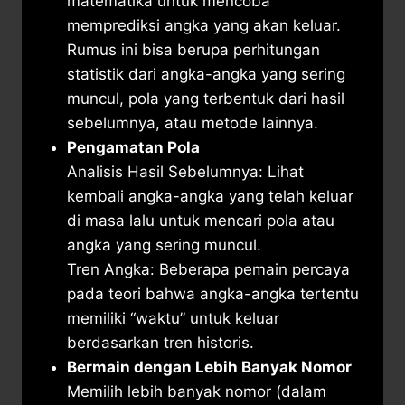
matematika untuk mencoba
memprediksi angka yang akan keluar.
Rumus ini bisa berupa perhitungan
statistik dari angka-angka yang sering
muncul, pola yang terbentuk dari hasil
sebelumnya, atau metode lainnya.
Pengamatan Pola
Analisis Hasil Sebelumnya: Lihat
kembali angka-angka yang telah keluar
di masa lalu untuk mencari pola atau
angka yang sering muncul.
Tren Angka: Beberapa pemain percaya
pada teori bahwa angka-angka tertentu
memiliki “waktu” untuk keluar
berdasarkan tren historis.
Bermain dengan Lebih Banyak Nomor
Memilih lebih banyak nomor (dalam