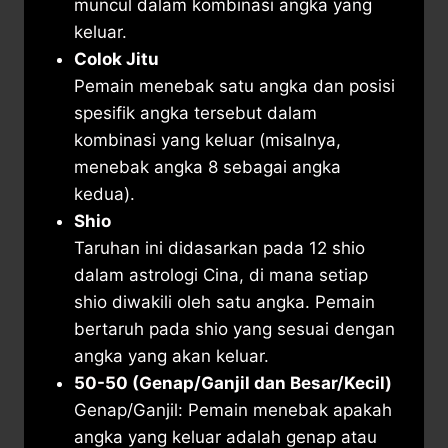
muncul dalam kombinasi angka yang
keluar.
Colok Jitu
Pemain menebak satu angka dan posisi
spesifik angka tersebut dalam
kombinasi yang keluar (misalnya,
menebak angka 8 sebagai angka
kedua).
Shio
Taruhan ini didasarkan pada 12 shio
dalam astrologi Cina, di mana setiap
shio diwakili oleh satu angka. Pemain
bertaruh pada shio yang sesuai dengan
angka yang akan keluar.
50-50 (Genap/Ganjil dan Besar/Kecil)
Genap/Ganjil: Pemain menebak apakah
angka yang keluar adalah genap atau