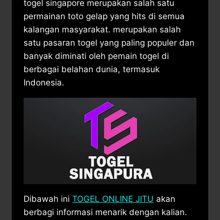
togel singapore merupakan salah satu
permainan toto gelap yang hits di semua
kalangan masyarakat. merupakan salah
satu pasaran togel yang paling populer dan
banyak diminati oleh pemain togel di
berbagai belahan dunia, termasuk
Indonesia.
Dibawah ini
TOGEL ONLINE JITU
akan
berbagi informasi menarik dengan kalian.