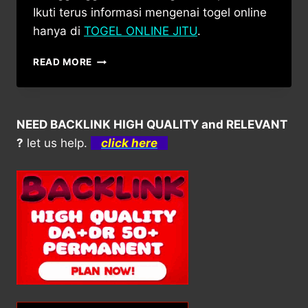
Ikuti terus informasi mengenai togel online
hanya di
TOGEL ONLINE JITU
.
TIPS
READ MORE
JITU
MEMASANG
ANGKA
TOGEL
NEED BACKLINK HIGH QUALITY and RELEVANT
BELANDA
?
let us help.
click here
3D