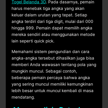
Togel Belanda 3D
. Pada dasarnya, pemain
harus menebak tiga angka yang akan
keluar dalam urutan yang tepat. Setiap
angka terdiri dari tiga digit, mulai dari 000
hingga 999. Pemain dapat memilih angka
mereka sendiri atau menggunakan metode
lain seperti quick pick.
Memahami sistem pengundian dan cara
angka-angka tersebut dihasilkan juga bisa
memberi Anda wawasan tentang pola yang
mungkin muncul. Sebagai contoh,
beberapa pemain percaya bahwa angka
yang sering muncul memiliki kemungkinan
lebih besar untuk muncul kembali di masa
mendatang.