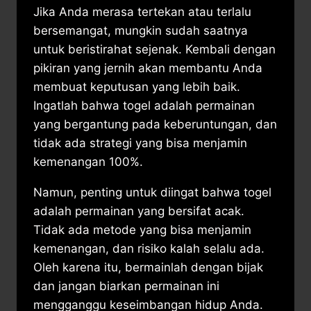
Jika Anda merasa tertekan atau terlalu
bersemangat, mungkin sudah saatnya
untuk beristirahat sejenak. Kembali dengan
pikiran yang jernih akan membantu Anda
membuat keputusan yang lebih baik.
Ingatlah bahwa togel adalah permainan
yang bergantung pada keberuntungan, dan
tidak ada strategi yang bisa menjamin
kemenangan 100%.
Namun, penting untuk diingat bahwa togel
adalah permainan yang bersifat acak.
Tidak ada metode yang bisa menjamin
kemenangan, dan risiko kalah selalu ada.
Oleh karena itu, bermainlah dengan bijak
dan jangan biarkan permainan ini
mengganggu keseimbangan hidup Anda.