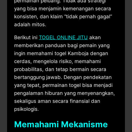
permainan peluang. Tidak ada strategi
yang bisa menjamin kemenangan secara
konsisten, dan klaim “tidak pernah gagal”
adalah mitos.
Berikut ini
TOGEL ONLINE JITU
akan
memberikan panduan bagi pemain yang
ingin memahami togel Kamboja dengan
cerdas, mengelola risiko, memahami
probabilitas, dan tetap bermain secara
bertanggung jawab. Dengan pendekatan
yang tepat, permainan togel bisa menjadi
pengalaman hiburan yang menyenangkan,
sekaligus aman secara finansial dan
psikologis.
Memahami Mekanisme