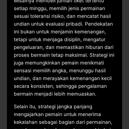
Misalnya membeli jumlah tiket tertentu
setiap minggu, memilih jenis permainan
sesuai toleransi risiko, dan mencatat hasil
undian untuk evaluasi pribadi. Pendekatan
ini bukan untuk menjamin kemenangan,
tetapi untuk menjaga disiplin, mengatur
pengeluaran, dan memastikan hiburan dari
proses bermain tetap maksimal. Strategi ini
juga memungkinkan pemain menikmati
sensasi memilih angka, menunggu hasil
undian, dan merayakan kemenangan kecil
secara konsisten, sehingga pengalaman
bermain menjadi lebih memuaskan.
Selain itu, strategi jangka panjang
mengajarkan pemain untuk menerima
kekalahan sebagai bagian dari permainan,