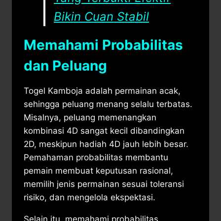
Bikin Cuan Stabil
Memahami Probabilitas
dan Peluang
Togel Kamboja adalah permainan acak,
sehingga peluang menang selalu terbatas.
Misalnya, peluang memenangkan
kombinasi 4D sangat kecil dibandingkan
2D, meskipun hadiah 4D jauh lebih besar.
Pemahaman probabilitas membantu
pemain membuat keputusan rasional,
memilih jenis permainan sesuai toleransi
risiko, dan mengelola ekspektasi.
Selain itu, memahami probabilitas