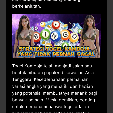
berkelanjutan.
Togel Kamboja telah menjadi salah satu
bentuk hiburan populer di kawasan Asia
Tenggara. Kesederhanaan permainan,
variasi angka yang menarik, dan hadiah
yang potensial membuatnya menarik bagi
banyak pemain. Meski demikian, penting
untuk memahami bahwa togel adalah