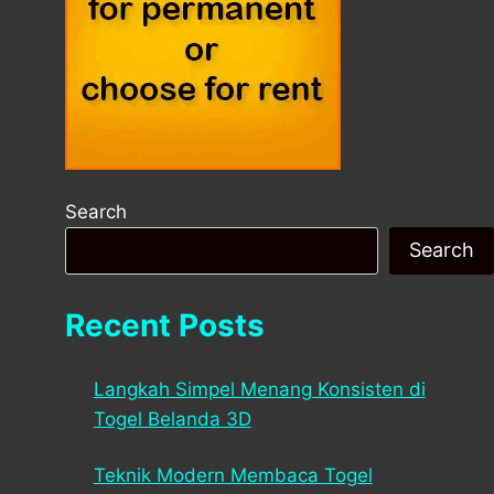
Search
Search
Recent Posts
Langkah Simpel Menang Konsisten di
Togel Belanda 3D
Teknik Modern Membaca Togel