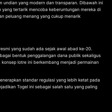
 undian yang modern dan transparan. Dibawah ini
yang tertarik mencoba keberuntungan mereka di
dan peluang menang yang cukup menarik
e resmi yang sudah ada sejak awal abad ke-20.
bagai bentuk penggalangan dana publik sekaligus
u, konsep lotre ini berkembang menjadi permainan
enerapkan standar regulasi yang lebih ketat pada
enjadikan Togel ini sebagai salah satu yang paling