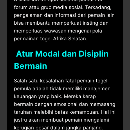
forum atau grup media sosial. Terkadang,
pengalaman dan informasi dari pemain lain
bisa membantu memperkuat insting dan
memperluas wawasan mengenai pola
permainan togel Afrika Selatan.
Atur Modal dan Disiplin
Bermain
Salah satu kesalahan fatal pemain togel
pemula adalah tidak memiliki manajemen
keuangan yang baik. Mereka kerap
bermain dengan emosional dan memasang
taruhan melebihi batas kemampuan. Hal ini
justru akan membuat pemain mengalami
kerugian besar dalam jangka panjang.