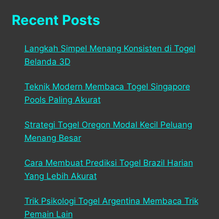
Recent Posts
Langkah Simpel Menang Konsisten di Togel
Belanda 3D
Teknik Modern Membaca Togel Singapore
Pools Paling Akurat
Strategi Togel Oregon Modal Kecil Peluang
Menang Besar
Cara Membuat Prediksi Togel Brazil Harian
Yang Lebih Akurat
Trik Psikologi Togel Argentina Membaca Trik
Pemain Lain