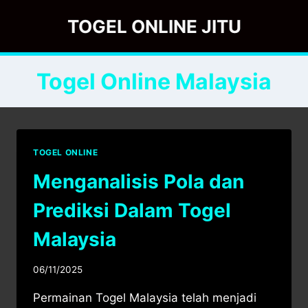
Skip
TOGEL ONLINE JITU
to
content
Togel Online Malaysia
TOGEL ONLINE
Menganalisis Pola dan
Prediksi Dalam Togel
Malaysia
06/11/2025
Permainan Togel Malaysia telah menjadi