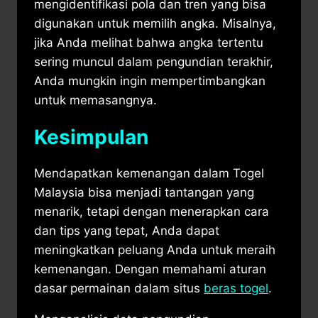
mengidentifikasi pola dan tren yang bisa
digunakan untuk memilih angka. Misalnya,
jika Anda melihat bahwa angka tertentu
sering muncul dalam pengundian terakhir,
Anda mungkin ingin mempertimbangkan
untuk memasangnya.
Kesimpulan
Mendapatkan kemenangan dalam Togel
Malaysia bisa menjadi tantangan yang
menarik, tetapi dengan menerapkan cara
dan tips yang tepat, Anda dapat
meningkatkan peluang Anda untuk meraih
kemenangan. Dengan memahami aturan
dasar permainan dalam situs
beras togel
.