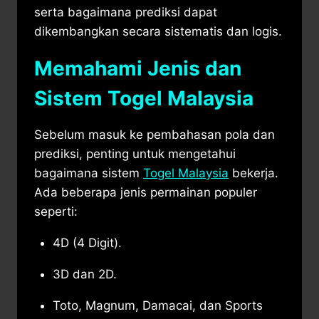
serta bagaimana prediksi dapat
dikembangkan secara sistematis dan logis.
Memahami Jenis dan
Sistem Togel Malaysia
Sebelum masuk ke pembahasan pola dan
prediksi, penting untuk mengetahui
bagaimana sistem
Togel Malaysia
bekerja.
Ada beberapa jenis permainan populer
seperti:
4D (4 Digit).
3D dan 2D.
Toto, Magnum, Damacai, dan Sports