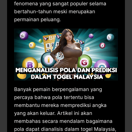
fenomena yang sangat populer selama
bertahun-tahun meski merupakan
permainan peluang.
Banyak pemain berpengalaman yang
percaya bahwa pola tertentu bisa
membantu mereka memprediksi angka
yang akan keluar. Artikel ini akan
membahas secara mendalam bagaimana
pola dapat dianalisis dalam togel Malaysia,