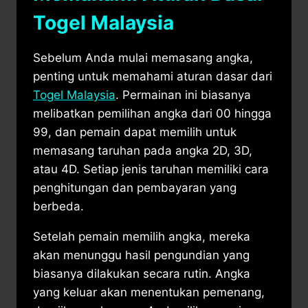
Togel Malaysia
Sebelum Anda mulai memasang angka,
penting untuk memahami aturan dasar dari
Togel Malaysia
. Permainan ini biasanya
melibatkan pemilihan angka dari 00 hingga
99, dan pemain dapat memilih untuk
memasang taruhan pada angka 2D, 3D,
atau 4D. Setiap jenis taruhan memiliki cara
penghitungan dan pembayaran yang
berbeda.
Setelah pemain memilih angka, mereka
akan menunggu hasil pengundian yang
biasanya dilakukan secara rutin. Angka
yang keluar akan menentukan pemenang,