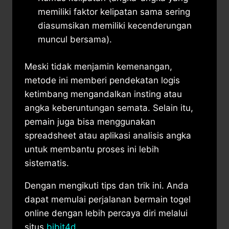
memiliki faktor kelipatan sama sering
diasumsikan memiliki kecenderungan
muncul bersama).
Meski tidak menjamin kemenangan,
metode ini memberi pendekatan logis
ketimbang mengandalkan insting atau
angka keberuntungan semata. Selain itu,
pemain juga bisa menggunakan
spreadsheet atau aplikasi analisis angka
untuk membantu proses ini lebih
sistematis.
Dengan mengikuti tips dan trik ini. Anda
dapat memulai perjalanan bermain togel
online dengan lebih percaya diri melalui
situs
bibit4d
.