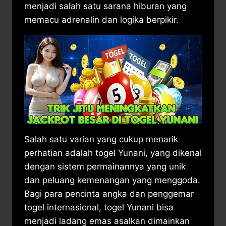
menjadi salah satu sarana hiburan yang
memacu adrenalin dan logika berpikir.
Salah satu varian yang cukup menarik
perhatian adalah togel Yunani, yang dikenal
dengan sistem permainannya yang unik
dan peluang kemenangan yang menggoda.
Bagi para pencinta angka dan penggemar
togel internasional, togel Yunani bisa
menjadi ladang emas asalkan dimainkan