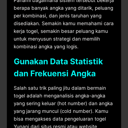
Pahami bagaimana sistem tersebut bekerja
berapa banyak angka yang ditarik, peluang
per kombinasi, dan jenis taruhan yang
disediakan. Semakin kamu memahami cara
kerja togel, semakin besar peluang kamu
untuk menyusun strategi dan memilih
kombinasi angka yang logis.
Gunakan Data Statistik
dan Frekuensi Angka
Salah satu trik paling jitu dalam bermain
togel adalah menganalisis angka-angka
yang sering keluar (hot number) dan angka
yang jarang muncul (cold number). Kamu
bisa mengakses data pengeluaran togel
Yunani dari situs resmi atau website