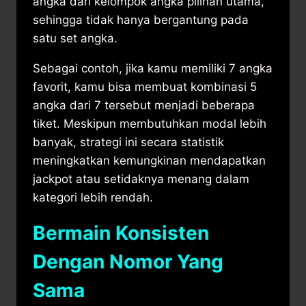
angka dari kelompok angka pilihan utama,
sehingga tidak hanya bergantung pada
satu set angka.
Sebagai contoh, jika kamu memiliki 7 angka
favorit, kamu bisa membuat kombinasi 5
angka dari 7 tersebut menjadi beberapa
tiket. Meskipun membutuhkan modal lebih
banyak, strategi ini secara statistik
meningkatkan kemungkinan mendapatkan
jackpot atau setidaknya menang dalam
kategori lebih rendah.
Bermain Konsisten
Dengan Nomor Yang
Sama