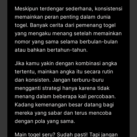
Meskipun terdengar sederhana, konsistensi
memainkan peran penting dalam dunia
togel. Banyak cerita dari pemenang togel
yang mengaku menang setelah memainkan
nomor yang sama selama berbulan-bulan
atau bahkan bertahun-tahun.
Jika kamu yakin dengan kombinasi angka
tertentu, mainkan angka itu secara rutin
dan konsisten. Jangan terburu-buru
mengganti strategi hanya karena tidak
menang dalam beberapa kali percobaan.
Kadang kemenangan besar datang bagi
mereka yang sabar dan terus mencoba
dengan pola yang sama.
Main togel seru? Sudah pasti! Tapi jangan