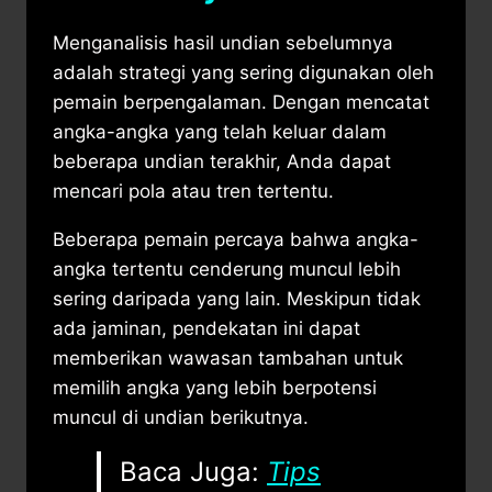
Menganalisis hasil undian sebelumnya
adalah strategi yang sering digunakan oleh
pemain berpengalaman. Dengan mencatat
angka-angka yang telah keluar dalam
beberapa undian terakhir, Anda dapat
mencari pola atau tren tertentu.
Beberapa pemain percaya bahwa angka-
angka tertentu cenderung muncul lebih
sering daripada yang lain. Meskipun tidak
ada jaminan, pendekatan ini dapat
memberikan wawasan tambahan untuk
memilih angka yang lebih berpotensi
muncul di undian berikutnya.
Baca Juga:
Tips