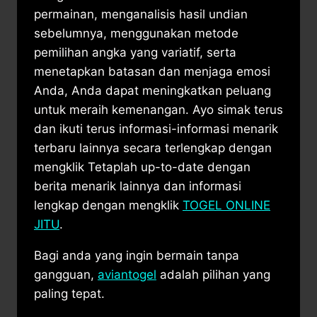
permainan, menganalisis hasil undian
sebelumnya, menggunakan metode
pemilihan angka yang variatif, serta
menetapkan batasan dan menjaga emosi
Anda, Anda dapat meningkatkan peluang
untuk meraih kemenangan. Ayo simak terus
dan ikuti terus informasi-informasi menarik
terbaru lainnya secara terlengkap dengan
mengklik Tetaplah up-to-date dengan
berita menarik lainnya dan informasi
lengkap dengan mengklik
TOGEL ONLINE
JITU
.
Bagi anda yang ingin bermain tanpa
gangguan,
aviantogel
adalah pilihan yang
paling tepat.