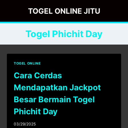
Skip
TOGEL ONLINE JITU
to
content
Togel Phichit Day
TOGEL ONLINE
Cara Cerdas
Mendapatkan Jackpot
Besar Bermain Togel
Phichit Day
03/29/2025