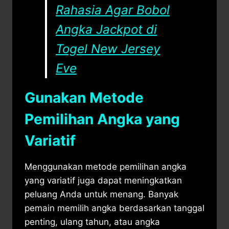
Rahasia Agar Bobol
Angka Jackpot di
Togel New Jersey
Eve
Gunakan Metode
Pemilihan Angka yang
Variatif
Menggunakan metode pemilihan angka
yang variatif juga dapat meningkatkan
peluang Anda untuk menang. Banyak
pemain memilih angka berdasarkan tanggal
penting, ulang tahun, atau angka