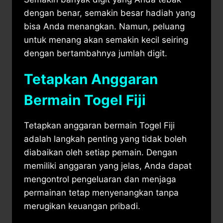
dengan benar, semakin besar hadiah yang
bisa Anda menangkan. Namun, peluang
untuk menang akan semakin kecil seiring
dengan bertambahnya jumlah digit.
Tetapkan Anggaran
Bermain Togel Fiji
Tetapkan anggaran bermain Togel Fiji
adalah langkah penting yang tidak boleh
diabaikan oleh setiap pemain. Dengan
memiliki anggaran yang jelas, Anda dapat
mengontrol pengeluaran dan menjaga
permainan tetap menyenangkan tanpa
merugikan keuangan pribadi.