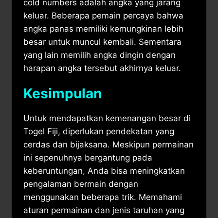
cold numbers adalah angka yang jarang
keluar. Beberapa pemain percaya bahwa
angka panas memiliki kemungkinan lebih
besar untuk muncul kembali. Sementara
yang lain memilih angka dingin dengan
harapan angka tersebut akhirnya keluar.
Kesimpulan
Untuk mendapatkan kemenangan besar di
Togel Fiji, diperlukan pendekatan yang
cerdas dan bijaksana. Meskipun permainan
ini sepenuhnya bergantung pada
keberuntungan, Anda bisa meningkatkan
pengalaman bermain dengan
menggunakan beberapa trik. Memahami
aturan permainan dan jenis taruhan yang