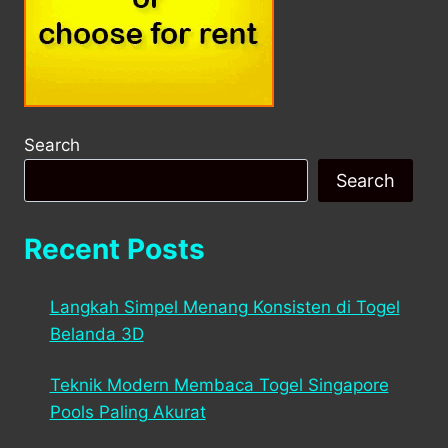
Search
Search
Recent Posts
Langkah Simpel Menang Konsisten di Togel
Belanda 3D
Teknik Modern Membaca Togel Singapore
Pools Paling Akurat