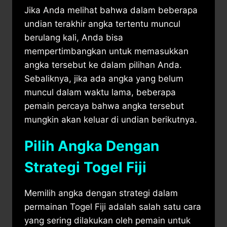
Jika Anda melihat bahwa dalam beberapa
undian terakhir angka tertentu muncul
berulang kali, Anda bisa
mempertimbangkan untuk memasukkan
angka tersebut ke dalam pilihan Anda.
Sebaliknya, jika ada angka yang belum
muncul dalam waktu lama, beberapa
pemain percaya bahwa angka tersebut
mungkin akan keluar di undian berikutnya.
Pilih Angka Dengan
Strategi Togel Fiji
Memilih angka dengan strategi dalam
permainan Togel Fiji adalah salah satu cara
yang sering dilakukan oleh pemain untuk