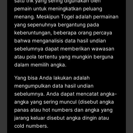
satu trik yang sering digunakan oleh
pemain untuk meningkatkan peluang
menang. Meskipun Togel adalah permainan
yang sepenuhnya bergantung pada
keberuntungan, beberapa orang percaya
bahwa menganalisis data hasil undian
sebelumnya dapat memberikan wawasan
atau pola tertentu yang mungkin berguna
dalam memilih angka.
Yang bisa Anda lakukan adalah
mengumpulkan data hasil undian
sebelumnya. Anda dapat mencatat angka-
angka yang sering muncul (disebut angka
panas atau hot numbers dan angka yang
jarang keluar disebut angka dingin atau
cold numbers.