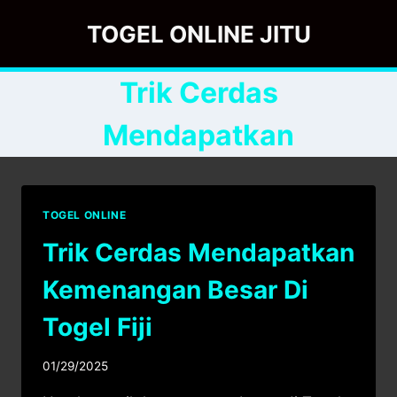
Skip
TOGEL ONLINE JITU
to
content
Trik Cerdas
Mendapatkan
TOGEL ONLINE
Trik Cerdas Mendapatkan
Kemenangan Besar Di
Togel Fiji
01/29/2025