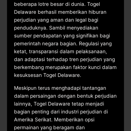
beberapa lotre besar di dunia. Togel
Delaware berhasil memberikan hiburan
perjudian yang aman dan legal bagi
penduduknya. Sambil menyediakan
sumber pendapatan yang signifikan bagi
pemerintah negara bagian. Regulasi yang
ketat, transparansi dalam pelaksanaan,
dan adaptasi terhadap tren perjudian yang
berkembang merupakan faktor kunci dalam
kesuksesan Togel Delaware.
Meskipun terus menghadapi tantangan
dalam persaingan dengan bentuk perjudian
lainnya, Togel Delaware tetap menjadi
bagian penting dari industri perjudian di
Amerika Serikat. Memberikan opsi
permainan yang beragam dan