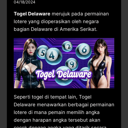
04/18/2024
Togel Delaware
merujuk pada permainan
lotere yang dioperasikan oleh negara
bagian Delaware di Amerika Serikat.
Seperti togel di tempat lain, Togel
Delaware menawarkan berbagai permainan
lotere di mana pemain memilih angka
dengan harapan angka tersebut akan
cocok dengan angka yang ditarik secara