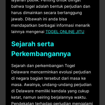
layanan publik. Penting untuk diingat
bahwa togel adalah bentuk perjudian dan
harus dimainkan secara bertanggung
jawab. Dibawah ini anda bisa
mendapatkan berbagai informasi menarik
lainnya mengenai
TOGEL ONLINE JITU
Sejarah serta
Perkembangannya
Sejarah dan perkembangan Togel
Delaware mencerminkan evolusi perjudian
di negara bagian tersebut dari masa ke
masa. Awalnya, undang-undang perjudian
di Delaware memiliki kendala yang cukup
ketat, namun seiring berjalannya waktu.
Pendekatan terhadap perjudian mengalami