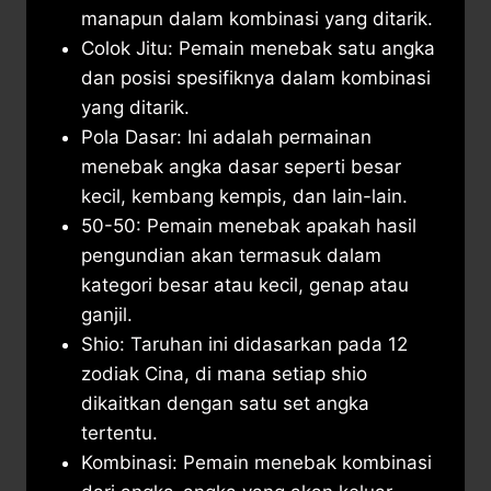
manapun dalam kombinasi yang ditarik.
Colok Jitu: Pemain menebak satu angka
dan posisi spesifiknya dalam kombinasi
yang ditarik.
Pola Dasar: Ini adalah permainan
menebak angka dasar seperti besar
kecil, kembang kempis, dan lain-lain.
50-50: Pemain menebak apakah hasil
pengundian akan termasuk dalam
kategori besar atau kecil, genap atau
ganjil.
Shio: Taruhan ini didasarkan pada 12
zodiak Cina, di mana setiap shio
dikaitkan dengan satu set angka
tertentu.
Kombinasi: Pemain menebak kombinasi