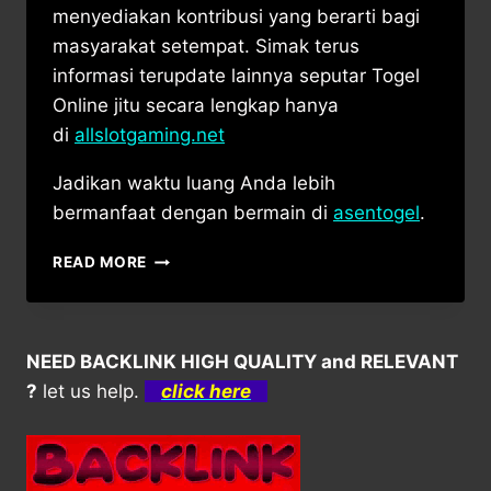
menyediakan kontribusi yang berarti bagi
masyarakat setempat. Simak terus
informasi terupdate lainnya seputar Togel
Online jitu secara lengkap hanya
di
allslotgaming.net
Jadikan waktu luang Anda lebih
bermanfaat dengan bermain di
asentogel
.
TOGEL
READ MORE
DELAWARE
–
MENGARUNGI
SUNGAI
NEED BACKLINK HIGH QUALITY and RELEVANT
MENUJU
?
let us help.
click here
SURGA
KEKAYAAN
DENGAN
ANGKA
MAGIS