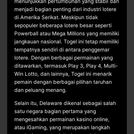
menunjukkan pertumbuhan yang stabil dan
menjadi bagian penting dari industri lotere
di Amerika Serikat. Meskipun tidak
sepopuler beberapa lotere besar seperti
Powerball atau Mega Millions yang memiliki
jangkauan nasional. Togel ini tetap memiliki
tempatnya sendiri di antara penggemar
lotere. Dengan berbagai permainan yang
ditawarkan, termasuk Play 3, Play 4, Multi-
Win Lotto, dan lainnya, Togel ini menarik
pemain dengan berbagai pilihan taruhan
dan peluang menang.
Selain itu, Delaware dikenal sebagai salah
satu negara bagian pertama yang
mengesahkan permainan kasino online,
atau iGaming, yang merupakan langkah