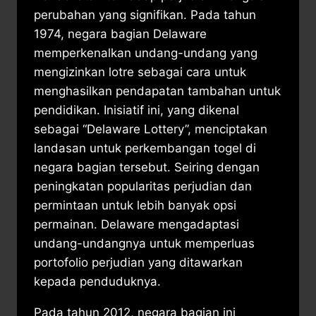
perubahan yang signifikan. Pada tahun
1974, negara bagian Delaware
memperkenalkan undang-undang yang
mengizinkan lotre sebagai cara untuk
menghasilkan pendapatan tambahan untuk
pendidikan. Inisiatif ini, yang dikenal
sebagai “Delaware Lottery”, menciptakan
landasan untuk perkembangan togel di
negara bagian tersebut. Seiring dengan
peningkatan popularitas perjudian dan
permintaan untuk lebih banyak opsi
permainan. Delaware mengadaptasi
undang-undangnya untuk memperluas
portofolio perjudian yang ditawarkan
kepada penduduknya.
Pada tahun 2012, negara bagian ini