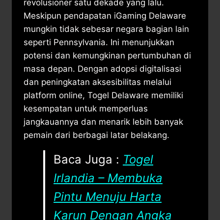
revolusioner satu dekade yang lalu.
Meskipun pendapatan iGaming Delaware
mungkin tidak sebesar negara bagian lain
seperti Pennsylvania. Ini menunjukkan
potensi dan kemungkinan pertumbuhan di
masa depan. Dengan adopsi digitalisasi
dan peningkatan aksesibilitas melalui
platform online, Togel Delaware memiliki
kesempatan untuk memperluas
jangkauannya dan menarik lebih banyak
pemain dari berbagai latar belakang.
Baca Juga :
Togel
Irlandia – Membuka
Pintu Menuju Harta
Karun Dengan Angka